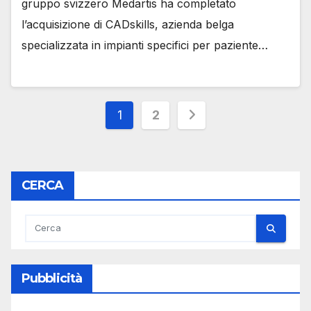
gruppo svizzero Medartis ha completato
l’acquisizione di CADskills, azienda belga
specializzata in impianti specifici per paziente…
Paginazione
1
2
degli
articoli
CERCA
Pubblicità