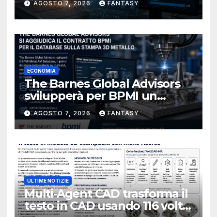
AGOSTO 7, 2026
FANTASY
ECONOMIA
The Barnes Global Advisors
svilupperà per BPMI un
database per la stampa 3D
AGOSTO 7, 2026
FANTASY
metallica destinata alla filiera
navale statunitense
ULTIME NOTIZIE
Multi-Agent CAD trasforma il
testo in CAD usando 116 volte