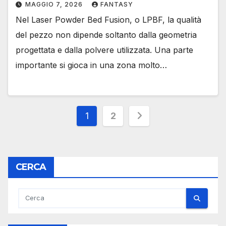
MAGGIO 7, 2026
FANTASY
Nel Laser Powder Bed Fusion, o LPBF, la qualità
del pezzo non dipende soltanto dalla geometria
progettata e dalla polvere utilizzata. Una parte
importante si gioca in una zona molto…
Paginazione
1
2
degli
articoli
CERCA