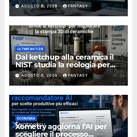
metallici stampati in 3D
AGOSTO 6, 2026
FANTASY
ULTIME NOTIZIE
Dal ketchup alla ceramica il
NIST studia la reologia per
rendere più affidabile la
AGOSTO 6, 2026
FANTASY
stampa 3D
ECONOMIA
Xometry aggiorna l’AI per
scegliere il processo