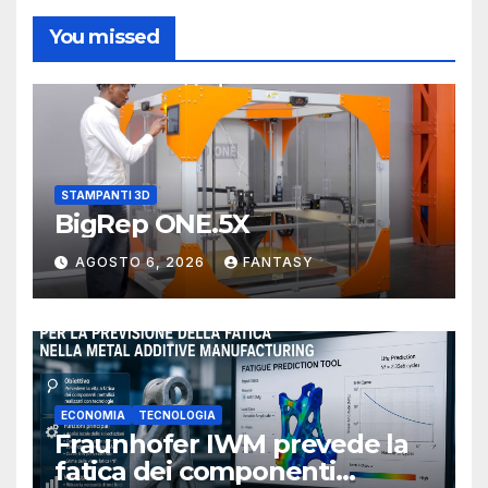
You missed
STAMPANTI 3D
BigRep ONE.5X
AGOSTO 6, 2026
FANTASY
ECONOMIA
TECNOLOGIA
Fraunhofer IWM prevede la
fatica dei componenti