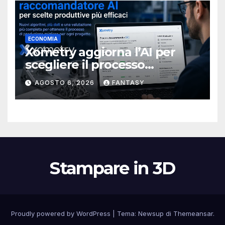
ECONOMIA
Xometry aggiorna l’AI per
scegliere il processo
produttivo più adatto
AGOSTO 6, 2026
FANTASY
Stampare in 3D
Proudly powered by WordPress
|
Tema:
Newsup
di
Themeansar
.