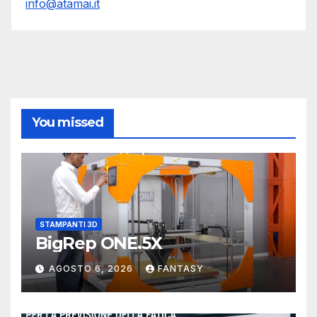
info@atamai.it
You missed
STAMPANTI 3D
BigRep ONE.5X
AGOSTO 6, 2026
FANTASY