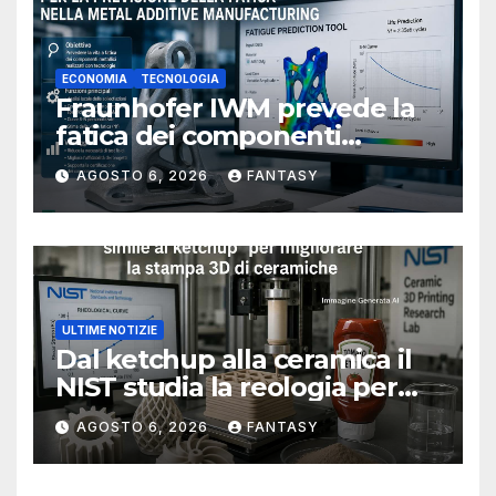
ECONOMIA
TECNOLOGIA
Fraunhofer IWM prevede la
fatica dei componenti
metallici stampati in 3D
AGOSTO 6, 2026
FANTASY
ULTIME NOTIZIE
Dal ketchup alla ceramica il
NIST studia la reologia per
rendere più affidabile la
AGOSTO 6, 2026
FANTASY
stampa 3D