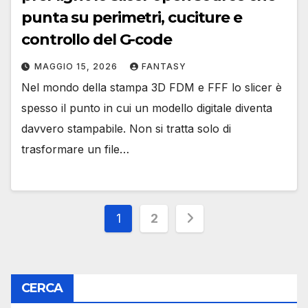
punta su perimetri, cuciture e
controllo del G-code
MAGGIO 15, 2026
FANTASY
Nel mondo della stampa 3D FDM e FFF lo slicer è
spesso il punto in cui un modello digitale diventa
davvero stampabile. Non si tratta solo di
trasformare un file…
Paginazione
1
2
degli
articoli
CERCA