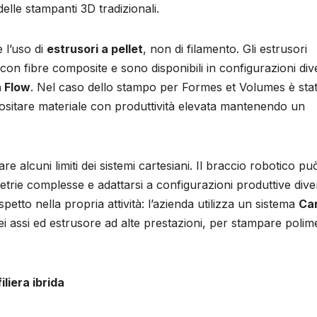
delle stampanti 3D tradizionali.
 l’uso di
estrusori a pellet
, non di filamento. Gli estrusori
 con fibre composite e sono disponibili in configurazioni div
h Flow
. Nel caso dello stampo per Formes et Volumes è sta
positare materiale con produttività elevata mantenendo un
e alcuni limiti dei sistemi cartesiani. Il braccio robotico pu
metrie complesse e adattarsi a configurazioni produttive dive
tto nella propria attività: l’azienda utilizza un sistema
Ca
sei assi ed estrusore ad alte prestazioni, per stampare polim
liera ibrida