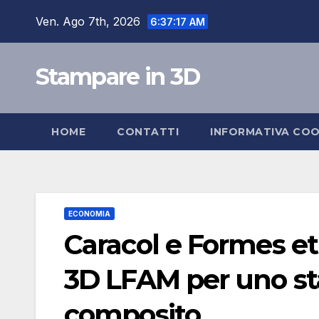
Salta
Ven. Ago 7th, 2026
6:37:18 AM
al
contenuto
Stampare in 3D
HOME
CONTATTI
INFORMATIVA COO
ECONOMIA
Caracol e Formes e
3D LFAM per uno st
composito