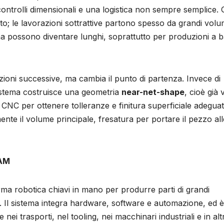
, controlli dimensionali e una logistica non sempre semplice. G
o; le lavorazioni sottrattive partono spesso da grandi volum
na possono diventare lunghi, soprattutto per produzioni a 
ioni successive, ma cambia il punto di partenza. Invece di
sistema costruisce una geometria
near-net-shape
, cioè già 
ne CNC per ottenere tolleranze e finitura superficiale adeguat
nte il volume principale, fresatura per portare il pezzo all
 AM
rma robotica chiavi in mano per produrre parti di grandi
ti. Il sistema integra hardware, software e automazione, ed è
nei trasporti, nel tooling, nei macchinari industriali e in altr