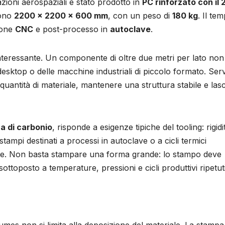
zioni aerospaziali è stato prodotto in
PC rinforzato con il
sono
2200 × 2200 × 600 mm
, con un peso di
180 kg
. Il te
ione
CNC
e post-processo in
autoclave
.
 interessante. Un componente di oltre due metri per lato non
esktop o delle macchine industriali di piccolo formato. Ser
uantità di materiale, mantenere una struttura stabile e lasc
ra di carbonio
, risponde a esigenze tipiche del tooling: rigidi
stampi destinati a processi in autoclave o a cicli termici
nante. Non basta stampare una forma grande: lo stampo deve
ttoposto a temperature, pressioni e cicli produttivi ripetuti