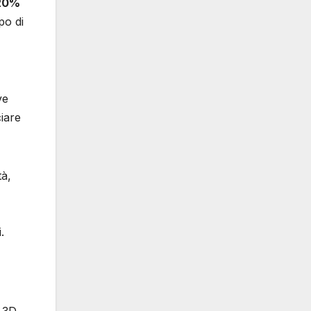
 20%
mpo di
ve
iare
tà,
.