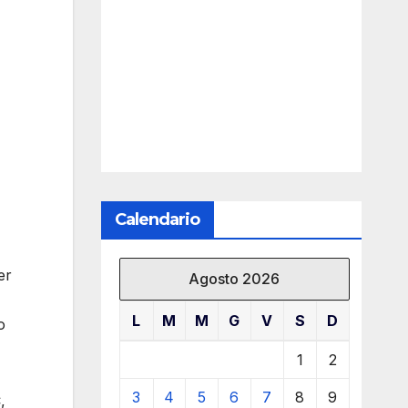
Calendario
er
Agosto 2026
L
M
M
G
V
S
D
o
1
2
3
4
5
6
7
8
9
,