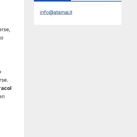
info@atamai.it
erse,
to
ò
rse.
racol
eri