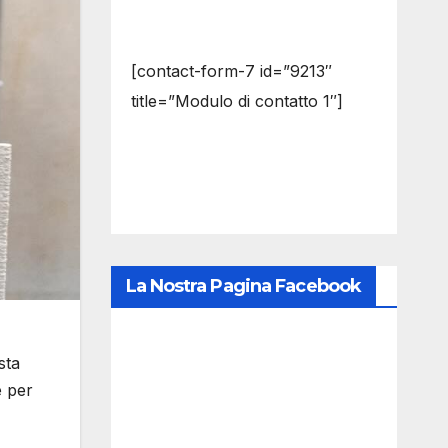
[contact-form-7 id=”9213″
title=”Modulo di contatto 1″]
La Nostra Pagina Facebook
sta
e per