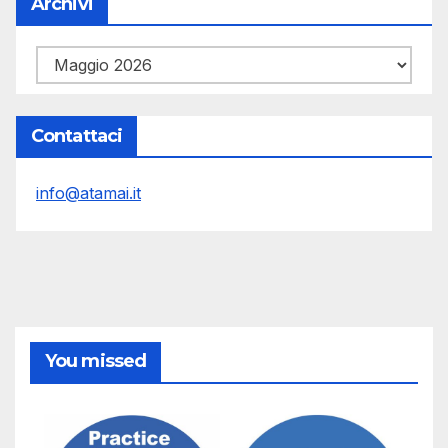
Archivi
Archivi
Contattaci
info@atamai.it
You missed