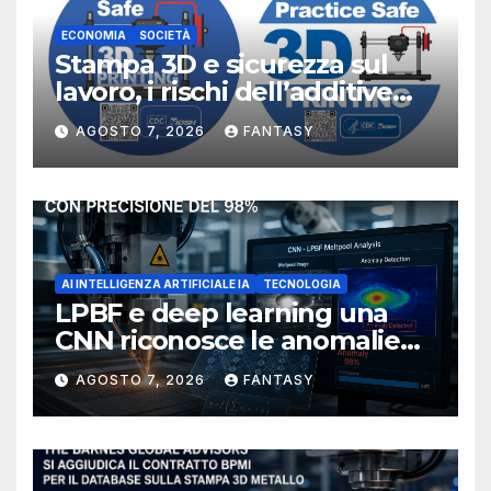
ECONOMIA
SOCIETÀ
Stampa 3D e sicurezza sul
lavoro, i rischi dell’additive
manufacturing secondo
AGOSTO 7, 2026
FANTASY
NIOSH
AI INTELLIGENZA ARTIFICIALE IA
TECNOLOGIA
LPBF e deep learning una
CNN riconosce le anomalie
del bagno di fusione
AGOSTO 7, 2026
FANTASY