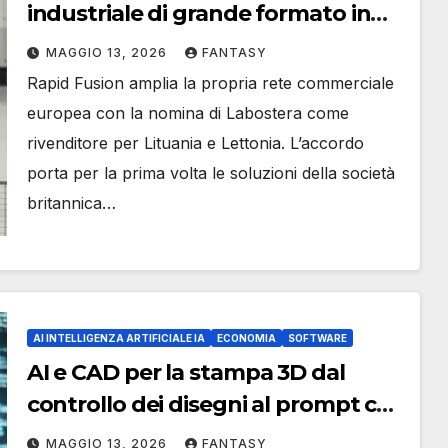
industriale di grande formato in
Lituania e Lettonia con Labostera
MAGGIO 13, 2026
FANTASY
Rapid Fusion amplia la propria rete commerciale
europea con la nomina di Labostera come
rivenditore per Lituania e Lettonia. L’accordo
porta per la prima volta le soluzioni della società
britannica…
AI INTELLIGENZA ARTIFICIALE IA
ECONOMIA
SOFTWARE
AI e CAD per la stampa 3D dal
controllo dei disegni al prompt che
genera un file STL
MAGGIO 13, 2026
FANTASY