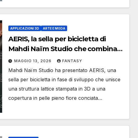
APPLICAZIONI 3D
ARTE E MODA
AERIS, la sella per bicicletta di
Mahdi Naïm Studio che combina
stampa 3D e pelle cucita a mano
MAGGIO 13, 2026
FANTASY
Mahdi Naïm Studio ha presentato AERIS, una
sella per bicicletta in fase di sviluppo che unisce
una struttura lattice stampata in 3D a una
copertura in pelle pieno fiore conciata…