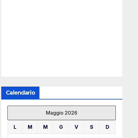
Calendario
Maggio 2026
L
M
M
G
V
S
D