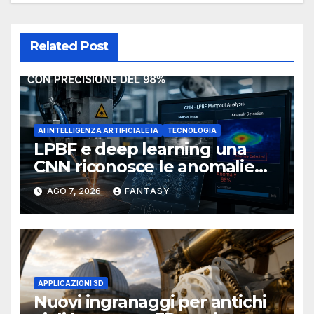
Related Post
AI INTELLIGENZA ARTIFICIALE IA
TECNOLOGIA
LPBF e deep learning una
CNN riconosce le anomalie
del bagno di fusione
AGO 7, 2026
FANTASY
APPLICAZIONI 3D
Nuovi ingranaggi per antichi