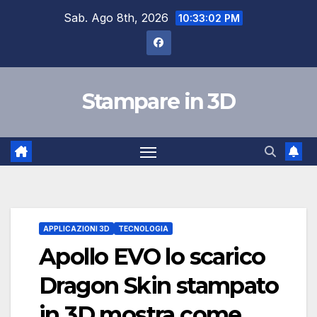
Skip
Sab. Ago 8th, 2026
10:33:03 PM
to
content
Stampare in 3D
APPLICAZIONI 3D
TECNOLOGIA
Apollo EVO lo scarico
Dragon Skin stampato
in 3D mostra come