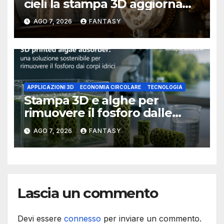
cieli la stampa 3D aggiorna
un osservatorio del 1930 della
AGO 7, 2026
FANTASY
University of Arkansas at
Little Rock
APPLICAZIONI 3D
ECONOMIA CIRCOLARE
TECNOLOGIA
Stampa 3D e alghe per
rimuovere il fosforo dalle
acque il progetto della
AGO 7, 2026
FANTASY
Florida Atlantic University
Lascia un commento
Devi essere
connesso
per inviare un commento.