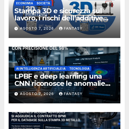
ECONOMIA
SOCIETÀ
Stampa 3D e sicurezza sul
lavoro, i rischi dell’additive
manufacturing secondo
AGOSTO 7, 2026
FANTASY
NIOSH
AI INTELLIGENZA ARTIFICIALE IA
TECNOLOGIA
LPBF e deep learning una
CNN riconosce le anomalie
del bagno di fusione
AGOSTO 7, 2026
FANTASY