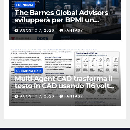
ECONOMIA
The Barnes Global Advisors
svilupperà per BPMI un
database per la stampa 3D
AGOSTO 7, 2026
FANTASY
metallica destinata alla filiera
navale statunitense
ULTIME NOTIZIE
Multi-Agent CAD trasforma il
testo in CAD usando 116 volte
meno token
AGOSTO 7, 2026
FANTASY