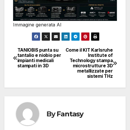
Immagine generata AI
TANIOBIS punta su
Come il KIT Karlsruhe
Navigazione
tantalio e niobio per
Institute of
impianti medicali
Technology stampa
articoli
stampati in 3D
microstrutture 3D
metallizzate per
sistemi THz
By
Fantasy