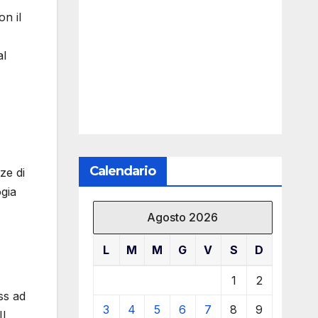
n il
al
Calendario
ze di
ogia
Agosto 2026
L
M
M
G
V
S
D
1
2
ss ad
3
4
5
6
7
8
9
Il