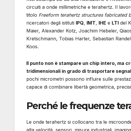
circuiti a onde millimetriche e terahertz. Il lav
titolo
Freeform terahertz structures fabricated 
ricercatori degli istituti
IPQ
,
IMT
,
IHE
e
LTI
del K
Maier, Alexander Kotz, Joachim Hebeler, Qiao
Kretschmann, Tobias Harter, Sebastian Randel
Koos.
Il punto non è stampare un chip intero, ma cr
tridimensionali in grado di trasportare segna
pochi micrometri possono influire sulle prestaz
capace di combinare libertà geometrica, precisi
Perché le frequenze tera
Le onde terahertz si collocano tra le microonde
alta velocità, sensori, misure industriali, imagi