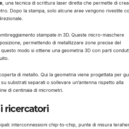
ne
, una tecnica di scrittura laser diretta che permette di cre
etro. Dopo la stampa, solo alcune aree vengono rivestite c
irezionale.
 di ombreggiamento stampate in 3D. Queste micro-maschere
eposizione, permettendo di metallizzare zone precise del
In questo modo si ottiene una geometria 3D con parti condut
uito.
ricoperta di metallo. Qui la geometria viene progettata per gu
 su substrati separati o sollevare un’antenna rispetto alla
dine di centinaia di micrometri.
 ricercatori
ipali: interconnessioni chip-to-chip, punte di misura terahe