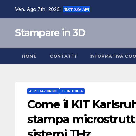
Salta
Ven. Ago 7th, 2026
10:11:10 AM
al
contenuto
Stampare in 3D
HOME
CONTATTI
INFORMATIVA COO
APPLICAZIONI 3D
TECNOLOGIA
Come il KIT Karlsru
stampa microstruttu
sistemi THz