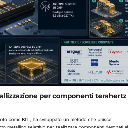
llizzazione per componenti terahertz
 noto come
KIT
, ha sviluppato un metodo che unisce
to metallico selettivo per realizzare componenti destinati ai