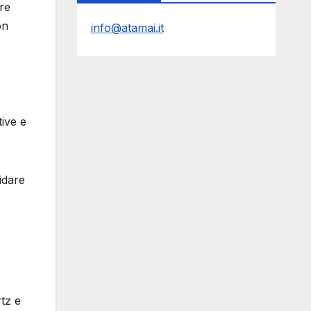
are
on
info@atamai.it
tive e
idare
rtz e