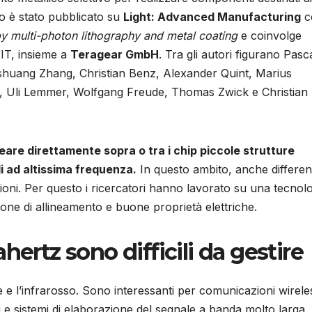
oro è stato pubblicato su
Light: Advanced Manufacturing
co
by multi-photon lithography and metal coating
e coinvolge
IT, insieme a
Teragear GmbH
. Tra gli autori figurano Pasc
shuang Zhang, Christian Benz, Alexander Quint, Marius
, Uli Lemmer, Wolfgang Freude, Thomas Zwick e Christian
eare direttamente sopra o tra i chip piccole strutture
li ad altissima frequenza.
In questo ambito, anche differen
ioni. Per questo i ricercatori hanno lavorato su una tecnol
one di allineamento e buone proprietà elettriche.
hertz sono difficili da gestire
 e l’infrarosso. Sono interessanti per comunicazioni wirele
ng e sistemi di elaborazione del segnale a banda molto larga. 