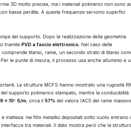
orme 3D molto precise, ma i materiali polimerici non sono ad
tz con basse perdite. A queste frequenze servono superfici
stampa del supporto. Dopo la realizzazione della geometria
ici tramite
PVD a fascio elettronico
. Nel caso delle
to comprende titanio, rame, un secondo strato di titanio com
 Per le punte di misura, il processo usa anche alluminio e 
importanti. Le strutture MCFS hanno mostrato una rugosità R
 del supporto polimerico stampato, mentre la conducibilità
9 × 10⁷ S/m
, circa il
57%
del valore IACS del rame massivo
 inattesa: nei film metallici depositati sotto vuoto entrano 
 interfacce tra materiali. Il dato mostra però che la struttu