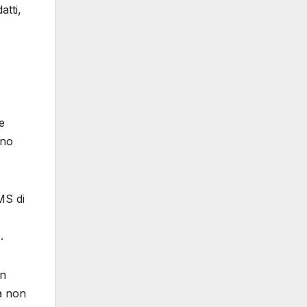
atti,
e
uno
MS di
.
in
ra non