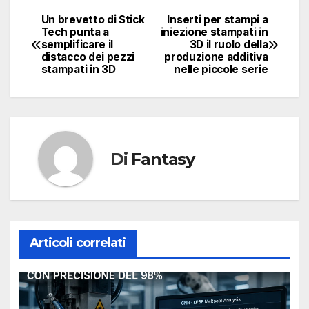
Un brevetto di Stick
Inserti per stampi a
Navigazione
Tech punta a
iniezione stampati in
semplificare il
3D il ruolo della
articoli
distacco dei pezzi
produzione additiva
stampati in 3D
nelle piccole serie
Di
Fantasy
Articoli correlati