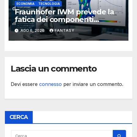
ECONOMIA
TECNOLOGIA
Fraunhofer IWM prevede la
fatica dei componenti
metallici stampati in 3D
AGO 6, 2026
FANTASY
Lascia un commento
Devi essere
connesso
per inviare un commento.
CERCA