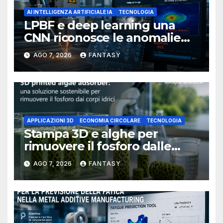
AI INTELLIGENZA ARTIFICIALE IA
TECNOLOGIA
LPBF e deep learning una
CNN riconosce le anomalie
del bagno di fusione
AGO 7, 2026
FANTASY
APPLICAZIONI 3D
ECONOMIA CIRCOLARE
TECNOLOGIA
Stampa 3D e alghe per
rimuovere il fosforo dalle
acque il progetto della
AGO 7, 2026
FANTASY
Florida Atlantic University