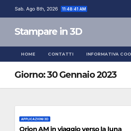
Salta
Sab. Ago 8th, 2026
11:48:41 AM
al
contenuto
Stampare in 3D
HOME
CONTATTI
INFORMATIVA COO
Giorno:
30 Gennaio 2023
APPLICAZIONI 3D
Orion AM in viaggio verso la luna