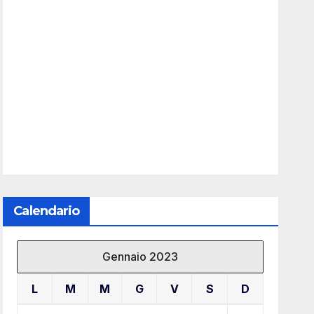
Calendario
Gennaio 2023
L
M
M
G
V
S
D