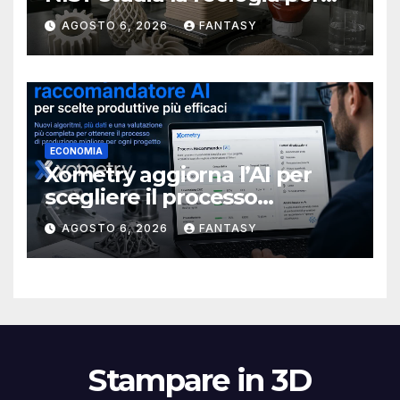
rendere più affidabile la
AGOSTO 6, 2026
FANTASY
stampa 3D
ECONOMIA
Xometry aggiorna l’AI per
scegliere il processo
produttivo più adatto
AGOSTO 6, 2026
FANTASY
Stampare in 3D