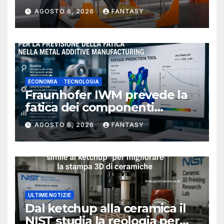
AGOSTO 6, 2026
FANTASY
ECONOMIA
TECNOLOGIA
Fraunhofer IWM prevede la
fatica dei componenti
metallici stampati in 3D
AGOSTO 6, 2026
FANTASY
ULTIME NOTIZIE
Dal ketchup alla ceramica il
NIST studia la reologia per