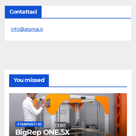
Contattaci
info@atamai.it
You missed
STAMPANTI 3D
BigRep ONE.5X