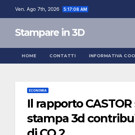
Salta
Ven. Ago 7th, 2026
5:17:09 AM
al
contenuto
Stampare in 3D
HOME
CONTATTI
INFORMATIVA COO
ECONOMIA
Il rapporto CASTOR s
stampa 3d contribui
di CO 2