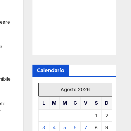
reare
la
Calendario
ibile
Agosto 2026
L
M
M
G
V
S
D
ato
r
1
2
3
4
5
6
7
8
9