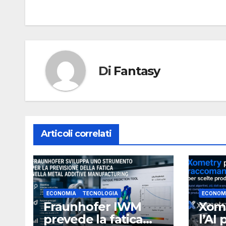
articoli
Di
Fantasy
Articoli correlati
ECONOMIA
TECNOLOGIA
ECONOM
Fraunhofer IWM
Xome
prevede la fatica
l’AI 