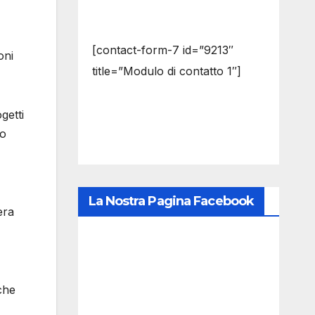
[contact-form-7 id=”9213″
oni
title=”Modulo di contatto 1″]
getti
io
La Nostra Pagina Facebook
era
che