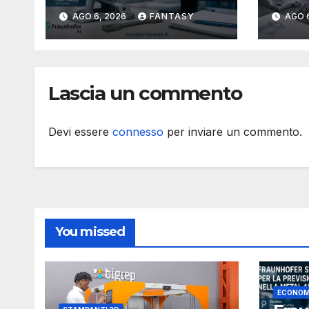
dei componenti
proc
AGO 6, 2026
FANTASY
AGO 
metallici stampati in
più 
3D
Lascia un commento
Devi essere
connesso
per inviare un commento.
You missed
ECONOM