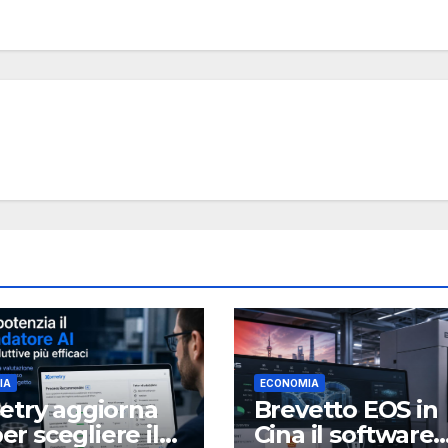
IA
ECONOMIA
try aggiorna
Brevetto EOS in
per scegliere il
Cina il software