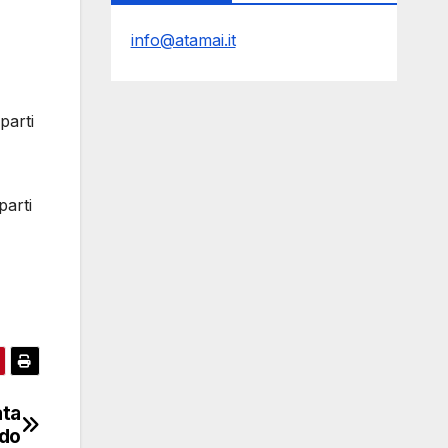
info@atamai.it
parti
parti
ata
ndo