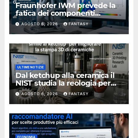
Fraunhofer IWM prevede la
fatica dei componenti
metallici stampati in 3D
AGOSTO 6, 2026
FANTASY
ULTIME NOTIZIE
Dal ketchup alla ceramica il
NIST studia la reologia per
rendere più affidabile la
AGOSTO 6, 2026
FANTASY
stampa 3D
ECONOMIA