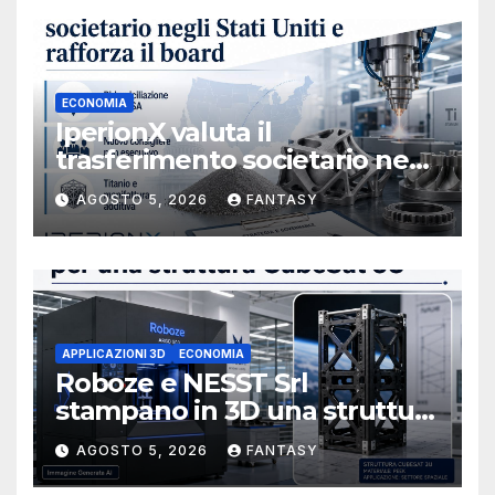
ECONOMIA
IperionX valuta il
trasferimento societario negli
Stati Uniti e rafforza il board,
AGOSTO 5, 2026
FANTASY
ha nominato Michael J.
Loparco amministratore
indipendente non esecutivo
APPLICAZIONI 3D
ECONOMIA
Roboze e NESST Srl
stampano in 3D una struttura
CubeSat 3U in Carbon PEEK
AGOSTO 5, 2026
FANTASY