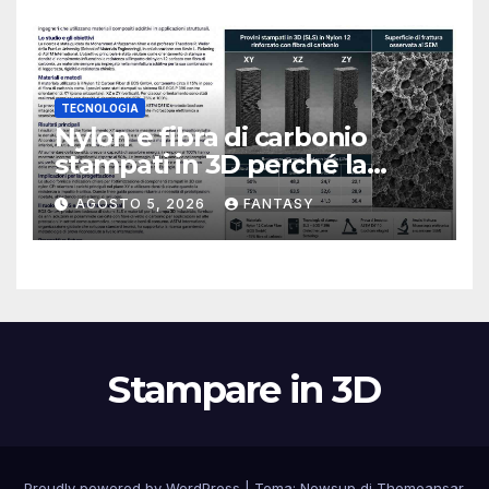
TECNOLOGIA
Nylon e fibra di carbonio
stampati in 3D perché la
resistenza agli urti dipende
AGOSTO 5, 2026
FANTASY
dal processo
Stampare in 3D
Proudly powered by WordPress
|
Tema:
Newsup
di
Themeansar
.