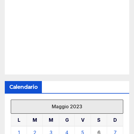
Calendario
Maggio 2023
L
M
M
G
V
S
D
1
2
3
4
5
6
7