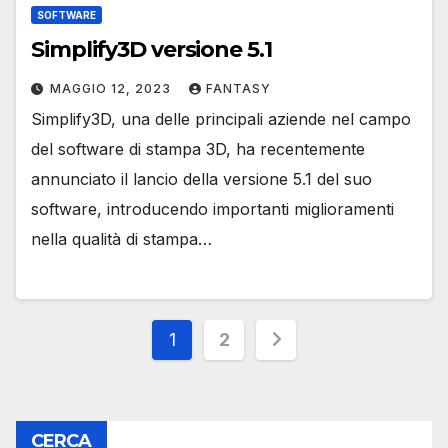
SOFTWARE
Simplify3D versione 5.1
MAGGIO 12, 2023
FANTASY
Simplify3D, una delle principali aziende nel campo
del software di stampa 3D, ha recentemente
annunciato il lancio della versione 5.1 del suo
software, introducendo importanti miglioramenti
nella qualità di stampa…
Paginazione
1
2
degli
articoli
CERCA