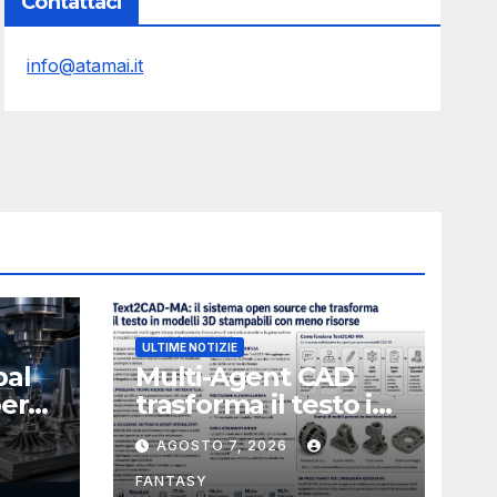
Contattaci
info@atamai.it
ULTIME NOTIZIE
bal
Multi-Agent CAD
perà
trasforma il testo in
CAD usando 116
AGOSTO 7, 2026
volte meno token
FANTASY