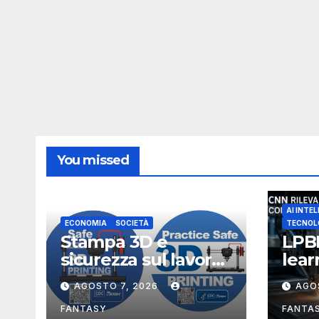
You missed
AI INTEL
ECONOMIA
SOCIETÀ
TECNOL
Stampa 3D e
LPB
sicurezza sul lavoro,
lea
i rischi dell’additive
rico
AGOSTO 7, 2026
AGO
manufacturing
ano
secondo NIOSH
di f
FANTASY
FANTA