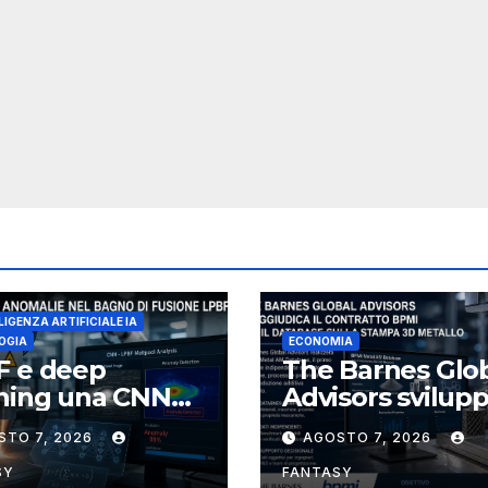
LIGENZA ARTIFICIALE IA
OGIA
ECONOMIA
F e deep
The Barnes Glo
rning una CNN
Advisors svilup
nosce le
per BPMI un
STO 7, 2026
AGOSTO 7, 2026
malie del bagno
database per la
usione
stampa 3D
SY
FANTASY