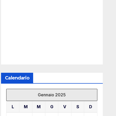
Calendario
Gennaio 2025
L
M
M
G
V
S
D