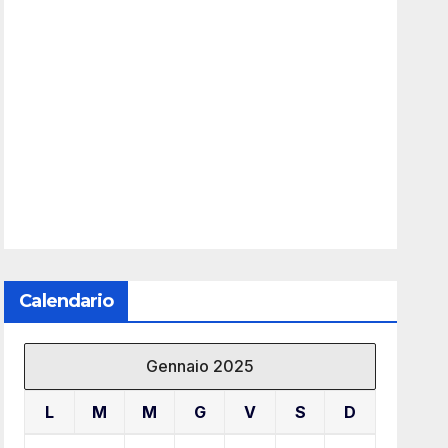
Calendario
Gennaio 2025
L
M
M
G
V
S
D