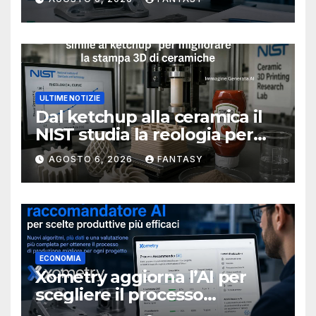
ULTIME NOTIZIE
Dal ketchup alla ceramica il
NIST studia la reologia per
rendere più affidabile la
AGOSTO 6, 2026
FANTASY
stampa 3D
ECONOMIA
Xometry aggiorna l’AI per
scegliere il processo
produttivo più adatto