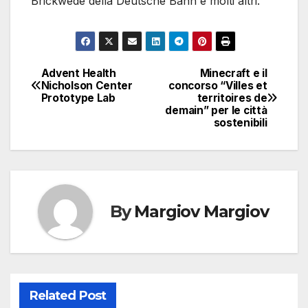
Brickwede della Deutsche Bahn e molti altri.
Advent Health
Minecraft e il
Navigazione
Nicholson Center
concorso “Villes et
Prototype Lab
territoires de
articoli
demain” per le città
sostenibili
By
Margiov Margiov
Related Post