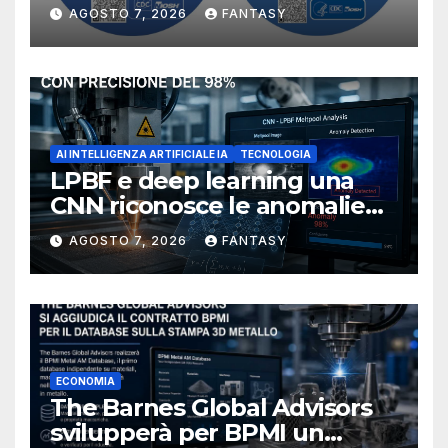
manufacturing secondo
AGOSTO 7, 2026
FANTASY
NIOSH
AI INTELLIGENZA ARTIFICIALE IA
TECNOLOGIA
LPBF e deep learning una
CNN riconosce le anomalie
del bagno di fusione
AGOSTO 7, 2026
FANTASY
ECONOMIA
The Barnes Global Advisors
svilupperà per BPMI un