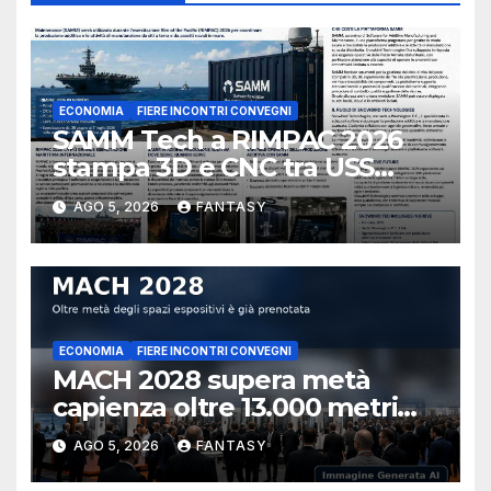
ECONOMIA
FIERE INCONTRI CONVEGNI
SAMM Tech a RIMPAC 2026
stampa 3D e CNC tra USS
Essex e Schofield Barracks
AGO 5, 2026
FANTASY
ECONOMIA
FIERE INCONTRI CONVEGNI
MACH 2028 supera metà
capienza oltre 13.000 metri
quadrati già prenotati
AGO 5, 2026
FANTASY