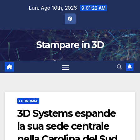
Salta
Lun. Ago 10th, 2026
9:01:23 AM
al
contenuto
Stampare in 3D
ECONOMIA
3D Systems espande
la sua sede centrale
nella Carolina del Sud