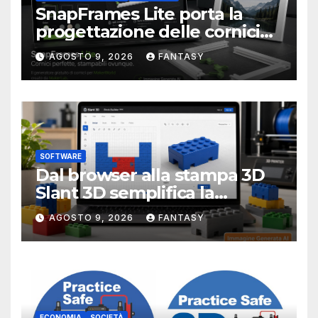
SnapFrames Lite porta la
progettazione delle cornici
personalizzate direttamente
AGOSTO 9, 2026
FANTASY
nel browser
SOFTWARE
Dal browser alla stampa 3D
Slant 3D semplifica la
creazione di mattoncini
AGOSTO 9, 2026
FANTASY
compatibili LEGO
ECONOMIA
SOCIETÀ