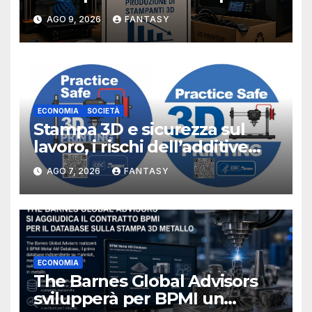
3D alla stampa UV?
AGO 9, 2026
FANTASY
ECONOMIA
SOCIETÀ
Stampa 3D e sicurezza sul
lavoro, i rischi dell’additive
manufacturing secondo
AGO 7, 2026
FANTASY
NIOSH
ECONOMIA
The Barnes Global Advisors
svilupperà per BPMI un