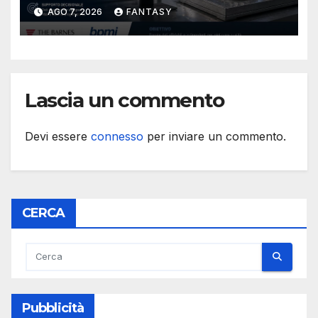
database per la stampa 3D
AGO 7, 2026
FANTASY
metallica destinata alla filiera
navale statunitense
Lascia un commento
Devi essere
connesso
per inviare un commento.
CERCA
Pubblicità