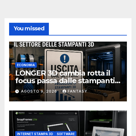
You missed
ECONOMIA
LONGER 3D cambia rotta il
focus passa dalle stampanti
3D alla stampa UV?
AGOSTO 9, 2026
FANTASY
INTERNET STAMPA 3D
SOFTWARE