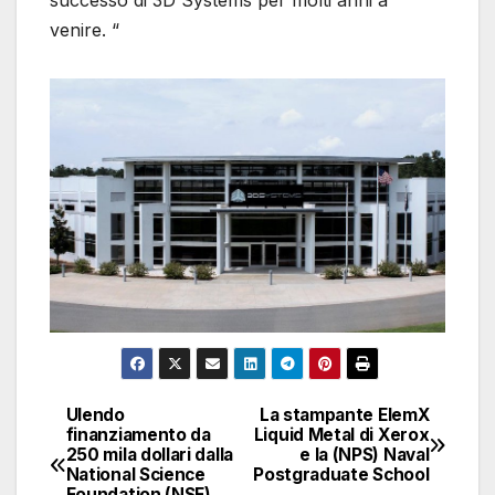
venire. “
Ulendo
La stampante ElemX
Navigazione
finanziamento da
Liquid Metal di Xerox
250 mila dollari dalla
e la (NPS) Naval
articoli
National Science
Postgraduate School
Foundation (NSF)