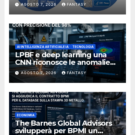
manufacturing secondo
AGOSTO 7, 2026
FANTASY
NIOSH
AI INTELLIGENZA ARTIFICIALE IA
TECNOLOGIA
LPBF e deep learning una
CNN riconosce le anomalie
del bagno di fusione
AGOSTO 7, 2026
FANTASY
ECONOMIA
The Barnes Global Advisors
svilupperà per BPMI un