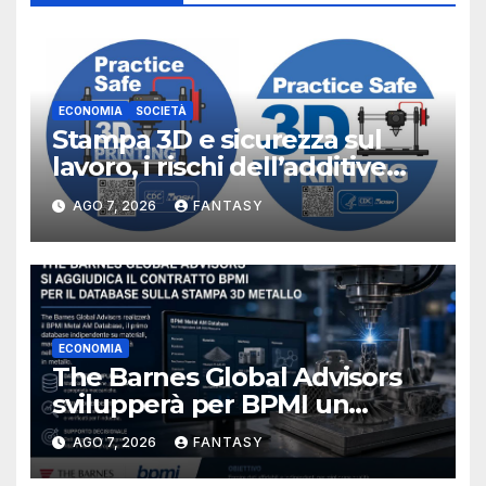
ECONOMIA
SOCIETÀ
Stampa 3D e sicurezza sul
lavoro, i rischi dell’additive
manufacturing secondo
AGO 7, 2026
FANTASY
NIOSH
ECONOMIA
The Barnes Global Advisors
svilupperà per BPMI un
database per la stampa 3D
AGO 7, 2026
FANTASY
metallica destinata alla filiera
navale statunitense