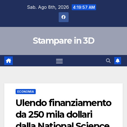
Skip
Sab. Ago 8th, 2026
4:19:57 AM
to
content
Stampare in 3D
ECONOMIA
Ulendo finanziamento
da 250 mila dollari
dalla National Science