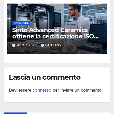
ECONOMIA
Sinto Advanced Ceramics
ottiene la certificazione ISO
9001 per la stampa 3D di
AGO 7, 2026
FANTASY
ceramiche tecniche
Lascia un commento
Devi essere
connesso
per inviare un commento.