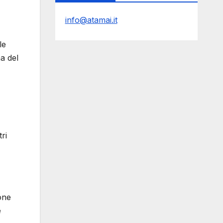
info@atamai.it
le
na del
ri
ione
̀