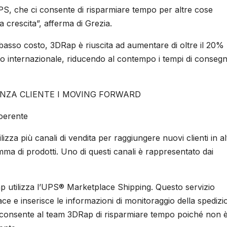
 UPS, che ci consente di risparmiare tempo per altre cose
a crescita”, afferma di Grezia.
basso costo, 3DRap è riuscita ad aumentare di oltre il 20% 
cato internazionale, riducendo al contempo i tempi di conseg
IENZA CLIENTE I MOVING FORWARD
coerente
a più canali di vendita per raggiungere nuovi clienti in alt
 di prodotti. Uno di questi canali è rappresentato dai
ap utilizza l’UPS® Marketplace Shipping. Questo servizio
lace e inserisce le informazioni di monitoraggio della spediz
̀ consente al team 3DRap di risparmiare tempo poiché non e