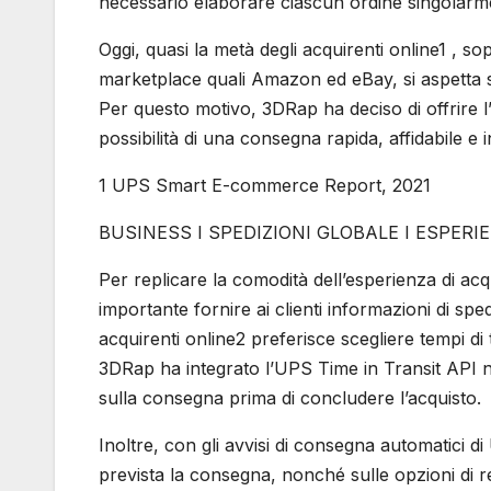
necessario elaborare ciascun ordine singolarm
Oggi, quasi la metà degli acquirenti online1 , s
marketplace quali Amazon ed eBay, si aspetta s
Per questo motivo, 3DRap ha deciso di offrire 
possibilità di una consegna rapida, affidabile e in
1 UPS Smart E-commerce Report, 2021
BUSINESS I SPEDIZIONI GLOBALE I ESPER
Per replicare la comodità dell’esperienza di ac
importante fornire ai clienti informazioni di spe
acquirenti online2 preferisce scegliere tempi di t
3DRap ha integrato l’UPS Time in Transit API ne
sulla consegna prima di concludere l’acquisto.
Inoltre, con gli avvisi di consegna automatici di
prevista la consegna, nonché sulle opzioni di re