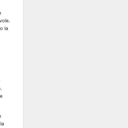
e
vole.
o la
i
.
se
̀
la