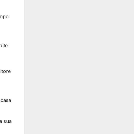
empo
ute
itore
 casa
la sua