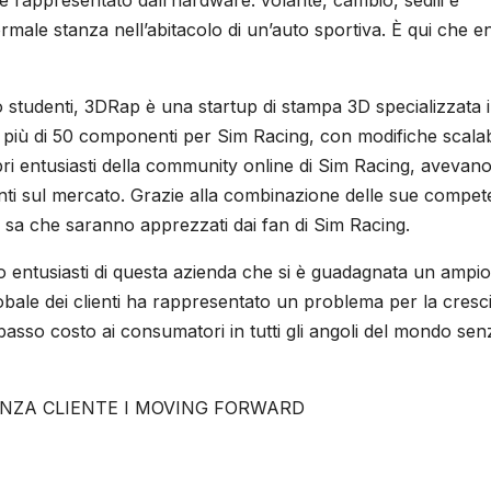
è rappresentato dall’hardware: volante, cambio, sedili e
ale stanza nell’abitacolo di un’auto sportiva. È qui che e
o studenti, 3DRap è una startup di stampa 3D specializzata 
più di 50 componenti per Sim Racing, con modifiche scalabi
bri entusiasti della community online di Sim Racing, avevan
canti sul mercato. Grazie alla combinazione delle sue compe
 sa che saranno apprezzati dai fan di Sim Racing.
ano entusiasti di questa azienda che si è guadagnata un ampio
lobale dei clienti ha rappresentato un problema per la cresci
basso costo ai consumatori in tutti gli angoli del mondo sen
IENZA CLIENTE I MOVING FORWARD