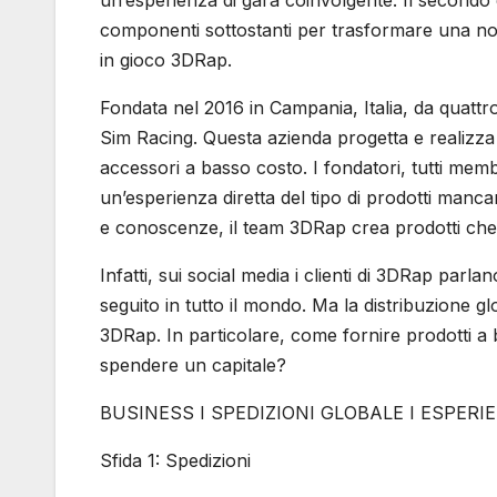
un’esperienza di gara coinvolgente. Il secondo 
componenti sottostanti per trasformare una norm
in gioco 3DRap.
Fondata nel 2016 in Campania, Italia, da quattr
Sim Racing. Questa azienda progetta e realizza 
accessori a basso costo. I fondatori, tutti mem
un’esperienza diretta del tipo di prodotti man
e conoscenze, il team 3DRap crea prodotti che
Infatti, sui social media i clienti di 3DRap parl
seguito in tutto il mondo. Ma la distribuzione g
3DRap. In particolare, come fornire prodotti a 
spendere un capitale?
BUSINESS I SPEDIZIONI GLOBALE I ESPER
Sfida 1: Spedizioni