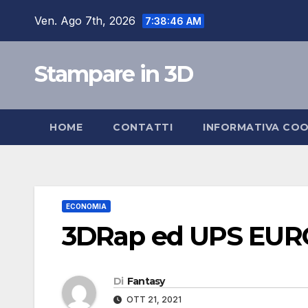
Salta
Ven. Ago 7th, 2026
7:38:46 AM
al
contenuto
Stampare in 3D
HOME
CONTATTI
INFORMATIVA COO
ECONOMIA
3DRap ed UPS EU
Di
Fantasy
OTT 21, 2021