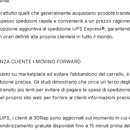
ente.
oprattutto quelli che generalmente acquistano prodotti tramit
pesso spedizioni rapide e convenienti a un prezzo ragione
l’opzione aggiuntiva di spedizione UPS Express®, garantend
 orari definiti alla propria clientela in tutto il mondo.
IENZA CLIENTE I MOVING FORWARD
quisto su marketplace ed evitare l’abbandono del carrello, è
dizione precise. Gli studi dimostrano che circa un terzo degl
ransito più lenti per evitare di pagare le spese di spedizione
l proprio sito web per fornire ai clienti informazioni preci
 UPS, i clienti di 3DRap sono aggiornati sul momento in cui e
indirizzamento gratuite disponibili fino a 15 minuti prima del