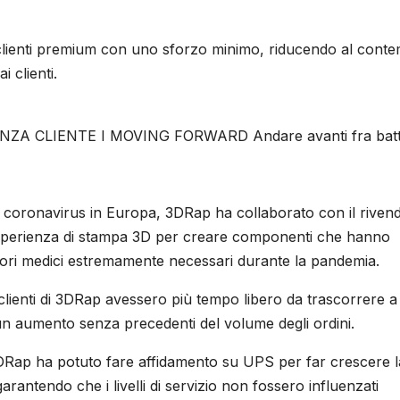
a clienti premium con uno sforzo minimo, riducendo al cont
i clienti.
ZA CLIENTE I MOVING FORWARD Andare avanti fra batt
di coronavirus in Europa, 3DRap ha collaborato con il rivend
a esperienza di stampa 3D per creare componenti che hanno
ori medici estremamente necessari durante la pandemia.
 clienti di 3DRap avessero più tempo libero da trascorrere a
un aumento senza precedenti del volume degli ordini.
 3DRap ha potuto fare affidamento su UPS per far crescere 
 garantendo che i livelli di servizio non fossero influenzati