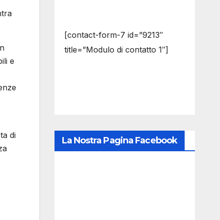
ntra
[contact-form-7 id=”9213″
in
title=”Modulo di contatto 1″]
li e
o
tenze
ta di
La Nostra Pagina Facebook
za