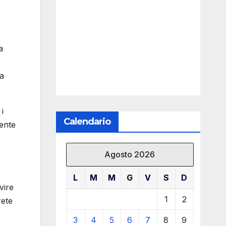
a
 a
i
Calendario
iente
Agosto 2026
L
M
M
G
V
S
D
vire
1
2
rete
3
4
5
6
7
8
9