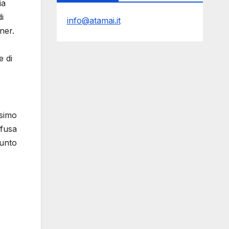
ia
i
info@atamai.it
tner.
e di
ssimo
ffusa
iunto