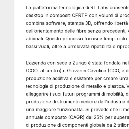
La piattaforma tecnologica di 9T Labs consente d
desktop in compositi CFRTP con volumi di pro
combina software, stampa 3D, offrendo libertà d
dell’orientamento delle fibre senza precedenti,
abbinati. Questo processo fornisce tempi ciclo rap
bassi vuoti, oltre a un’elevata ripetibilità e ripr
L’azienda con sede a Zurigo è stata fondata ne
(COO, al centro) e Giovanni Cavolina (CCO, a de
produzione additiva e esistente per creare un’alt
tecnologie di produzione di metallo e plastica. 
alleggerire i suoi futuri programmi di mobilità, 
produzione di strumenti medici e dall’industria 
una maggiore funzionalità. Si prevede che il m
annuale composto (CAGR) del 25% per superare u
di produzione di componenti globale da 2 trilioni 