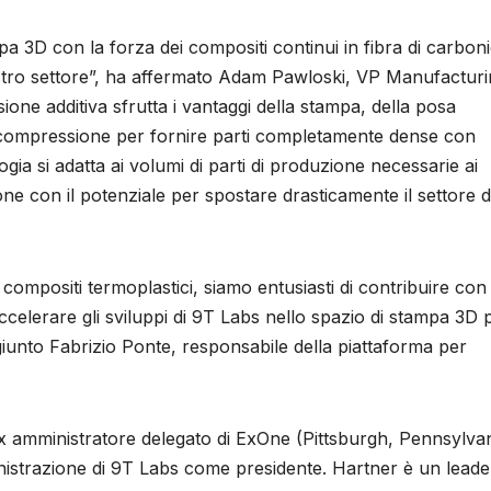
a 3D con la forza dei compositi continui in fibra di carboni
stro settore”, ha affermato Adam Pawloski, VP Manufactur
sione additiva sfrutta i vantaggi della stampa, della posa
 compressione per fornire parti completamente dense con
ogia si adatta ai volumi di parti di produzione necessarie ai
zione con il potenziale per spostare drasticamente il settore d
i compositi termoplastici, siamo entusiasti di contribuire con 
ccelerare gli sviluppi di 9T Labs nello spazio di stampa 3D 
giunto Fabrizio Ponte, responsabile della piattaforma per
x amministratore delegato di ExOne (Pittsburgh, Pennsylvan
inistrazione di 9T Labs come presidente. Hartner è un leade