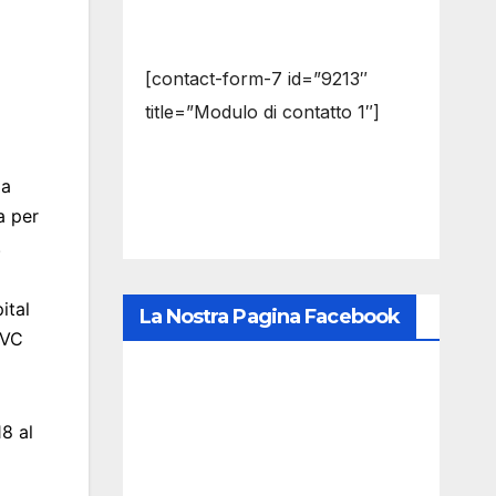
[contact-form-7 id=”9213″
title=”Modulo di contatto 1″]
 a
a per
.
ital
La Nostra Pagina Facebook
 VC
8 al