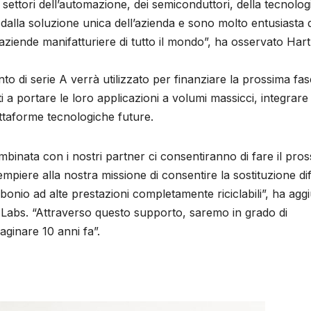
settori dell’automazione, dei semiconduttori, della tecnolog
 dalla soluzione unica dell’azienda e sono molto entusiasta d
 aziende manifatturiere di tutto il mondo”, ha osservato Har
to di serie A verrà utilizzato per finanziare la prossima fas
i a portare le loro applicazioni a volumi massicci, integrare
iattaforme tecnologiche future.
mbinata con i nostri partner ci consentiranno di fare il pro
mpiere alla nostra missione di consentire la sostituzione di
rbonio ad alte prestazioni completamente riciclabili”, ha agg
Labs. “Attraverso questo supporto, saremo in grado di
inare 10 anni fa”.