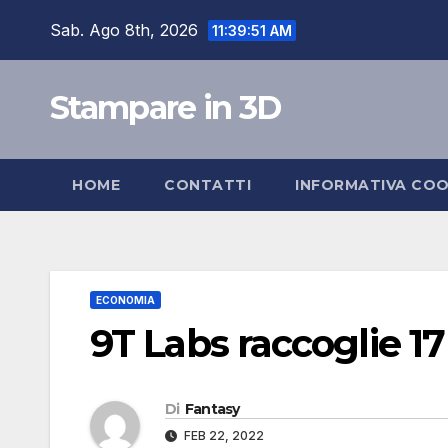
Salta
Sab. Ago 8th, 2026
11:39:52 AM
al
contenuto
Stampare in 3D
HOME
CONTATTI
INFORMATIVA COO
ECONOMIA
9T Labs raccoglie 17 
Di
Fantasy
FEB 22, 2022