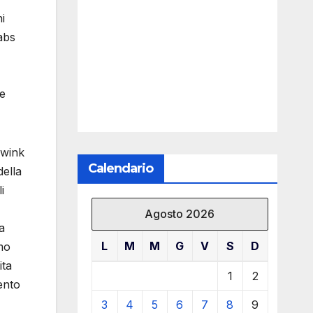
i
abs
 e
uwink
Calendario
della
i
Agosto 2026
a
L
M
M
G
V
S
D
umo
ita
1
2
ento
3
4
5
6
7
8
9