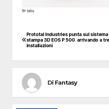
9t labs
Prototal Industries punta sul sistema 
Navigazione
stampa 3D EOS P 500 arrivando a tr
articoli
installazioni
Di
Fantasy