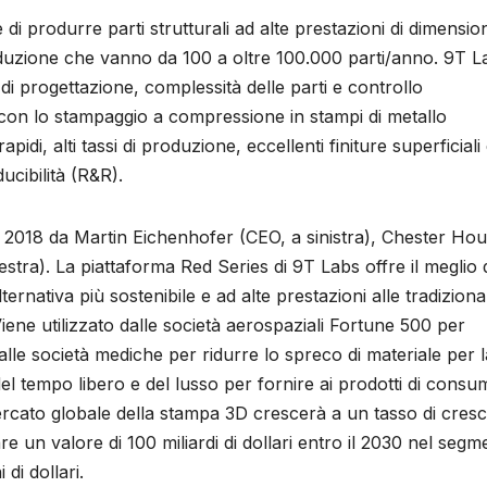
i produrre parti strutturali ad alte prestazioni di dimension
duzione che vanno da 100 a oltre 100.000 parti/anno. 9T L
i progettazione, complessità delle parti e controllo
 con lo stampaggio a compressione in stampi di metallo
idi, alti tassi di produzione, eccellenti finiture superficiali
oducibilità (R&R).
l 2018 da Martin Eichenhofer (CEO, a sinistra), Chester Ho
stra). La piattaforma Red Series di 9T Labs offre il meglio 
ernativa più sostenibile e ad alte prestazioni alle tradizional
Viene utilizzato dalle società aerospaziali Fortune 500 per
dalle società mediche per ridurre lo spreco di materiale per l
del tempo libero e del lusso per fornire ai prodotti di cons
ercato globale della stampa 3D crescerà a un tasso di cresc
n valore di 100 miliardi di dollari entro il 2030 nel segm
di dollari.