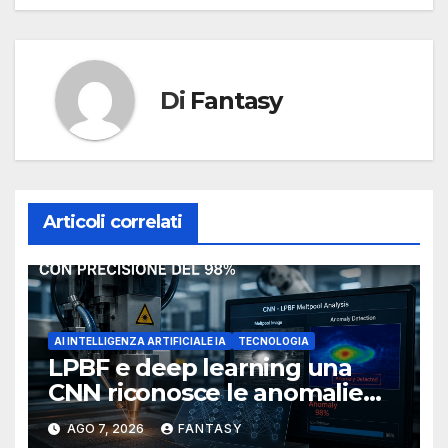
Di
Fantasy
Articoli correlati
AI INTELLIGENZA ARTIFICIALE IA
TECNOLOGIA
LPBF e deep learning una
CNN riconosce le anomalie
del bagno di fusione
AGO 7, 2026
FANTASY