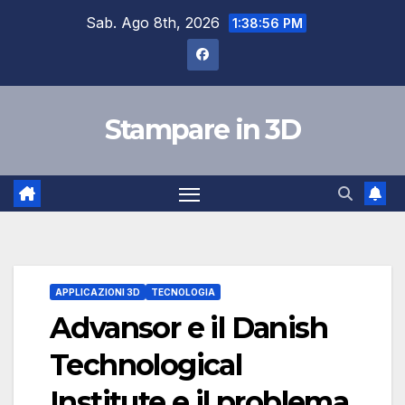
Salta
Sab. Ago 8th, 2026
1:38:57 PM
al
contenuto
Stampare in 3D
APPLICAZIONI 3D
TECNOLOGIA
Advansor e il Danish
Technological
Institute e il problema