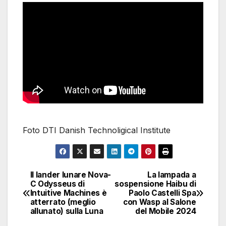
Foto DTI Danish Technoligical Institute
Il lander lunare Nova-
La lampada a
Navigazione
C Odysseus di
sospensione Haibu di
Intuitive Machines è
Paolo Castelli Spa
articoli
atterrato (meglio
con Wasp al Salone
allunato) sulla Luna
del Mobile 2024