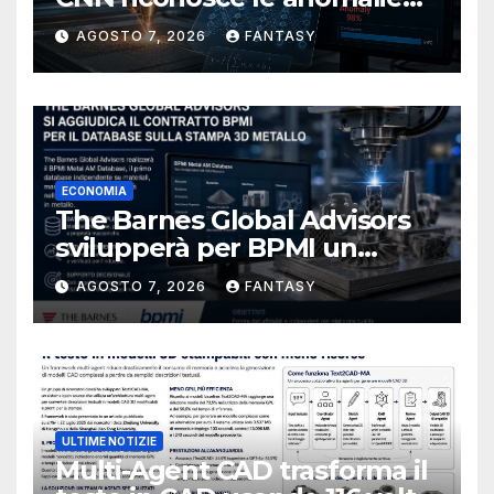
del bagno di fusione
AGOSTO 7, 2026
FANTASY
ECONOMIA
The Barnes Global Advisors
svilupperà per BPMI un
database per la stampa 3D
AGOSTO 7, 2026
FANTASY
metallica destinata alla filiera
navale statunitense
ULTIME NOTIZIE
Multi-Agent CAD trasforma il