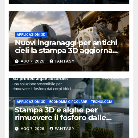
APPLICAZIONI 3D
Nuovi ingranaggi per antichi
cieli la stampa 3D aggiorna
un osservatorio del 1930 della
AGO 7, 2026
FANTASY
University of Arkansas at
Little Rock
APPLICAZIONI 3D
ECONOMIA CIRCOLARE
TECNOLOGIA
Stampa 3D e alghe per
rimuovere il fosforo dalle
acque il progetto della
AGO 7, 2026
FANTASY
Florida Atlantic University