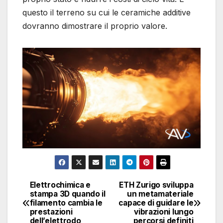
questo il terreno su cui le ceramiche additive
dovranno dimostrare il proprio valore.
Elettrochimica e
ETH Zurigo sviluppa
Navigazione
stampa 3D quando il
un metamateriale
filamento cambia le
capace di guidare le
articoli
prestazioni
vibrazioni lungo
dell’elettrodo
percorsi definiti