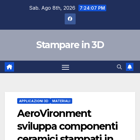
Salta
Sab. Ago 8th, 2026
7:24:08 PM
al
contenuto
Stampare in 3D
APPLICAZIONI 3D
MATERIALI
AeroVironment
sviluppa componenti
ceramici stampati in