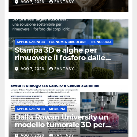
AGO 7, 2026
FANTASY
University of Arkansas at
Little Rock
APPLICAZIONI 3D
ECONOMIA CIRCOLARE
TECNOLOGIA
Stampa 3D e alghe per
rimuovere il fosforo dalle
acque il progetto della
AGO 7, 2026
FANTASY
Florida Atlantic University
APPLICAZIONI 3D
MEDICINA
Dalla Rowan University un
modello tumorale 3D per
studiare il dialogo tra cancro
AGO 7, 2026
FANTASY