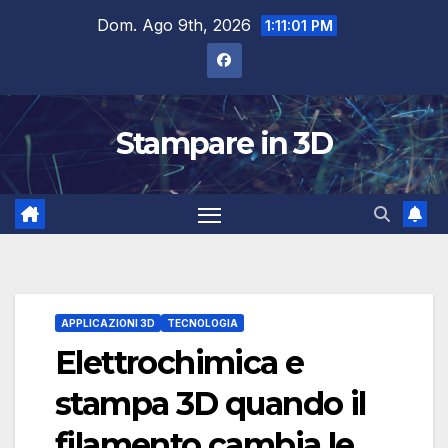
Salta
Dom. Ago 9th, 2026
1:11:02 PM
al
contenuto
Stampare in 3D
APPLICAZIONI 3D
TECNOLOGIA
Elettrochimica e
stampa 3D quando il
filamento cambia le