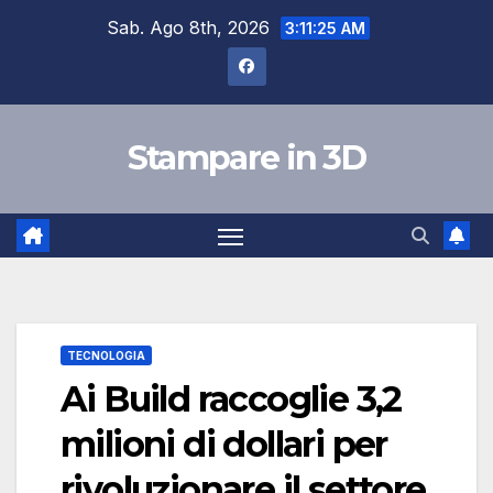
Skip
Sab. Ago 8th, 2026
3:11:26 AM
to
content
Stampare in 3D
TECNOLOGIA
Ai Build raccoglie 3,2
milioni di dollari per
rivoluzionare il settore