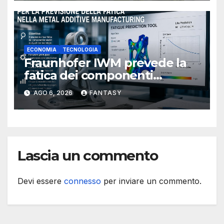
ECONOMIA
TECNOLOGIA
Fraunhofer IWM prevede la
fatica dei componenti
metallici stampati in 3D
AGO 6, 2026
FANTASY
Lascia un commento
Devi essere
connesso
per inviare un commento.