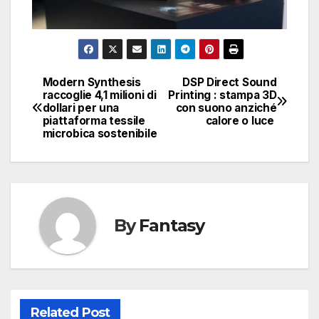
Modern Synthesis
DSP Direct Sound
Navigazione
raccoglie 4,1 milioni di
Printing : stampa 3D
dollari per una
con suono anziché
articoli
piattaforma tessile
calore o luce
microbica sostenibile
By
Fantasy
Related Post