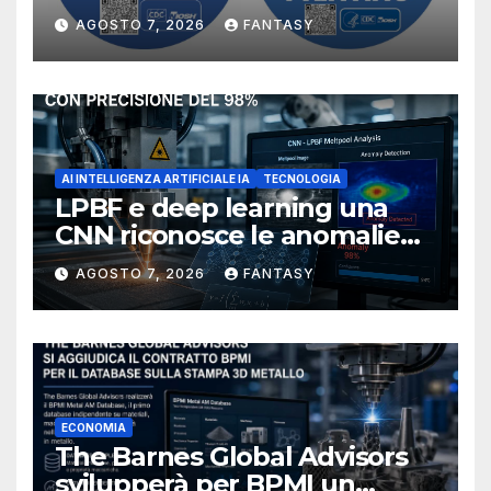
manufacturing secondo
AGOSTO 7, 2026
FANTASY
NIOSH
AI INTELLIGENZA ARTIFICIALE IA
TECNOLOGIA
LPBF e deep learning una
CNN riconosce le anomalie
del bagno di fusione
AGOSTO 7, 2026
FANTASY
ECONOMIA
The Barnes Global Advisors
svilupperà per BPMI un