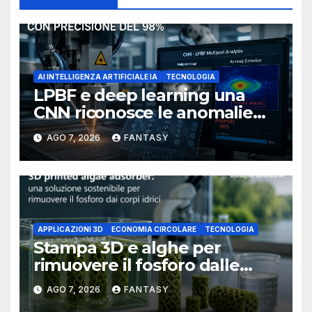
AI INTELLIGENZA ARTIFICIALE IA
TECNOLOGIA
LPBF e deep learning una
CNN riconosce le anomalie
del bagno di fusione
AGO 7, 2026
FANTASY
APPLICAZIONI 3D
ECONOMIA CIRCOLARE
TECNOLOGIA
Stampa 3D e alghe per
rimuovere il fosforo dalle
acque il progetto della
AGO 7, 2026
FANTASY
Florida Atlantic University