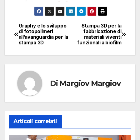
Graphy e lo sviluppo
Stampa 3D per la
Navigazione
di fotopolimeri
fabbricazione di
all’avanguardia per la
materiali viventi
articoli
stampa 3D
funzionali a biofilm
Di
Margiov Margiov
Articoli correlati