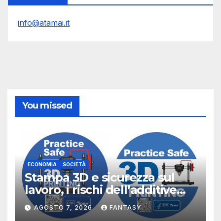
info@atamai.it
You missed
ECONOMIA
SOCIETÀ
Stampa 3D e sicurezza sul
lavoro, i rischi dell’additive
manufacturing secondo
AGOSTO 7, 2026
FANTASY
NIOSH