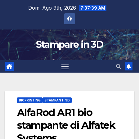
Salta
Dom. Ago 9th, 2026
7:37:40 AM
al
contenuto
Stampare in 3D
BIOPRINTING
STAMPANTI 3D
AlfaRod AR1 bio
stampante di Alfatek
Systems