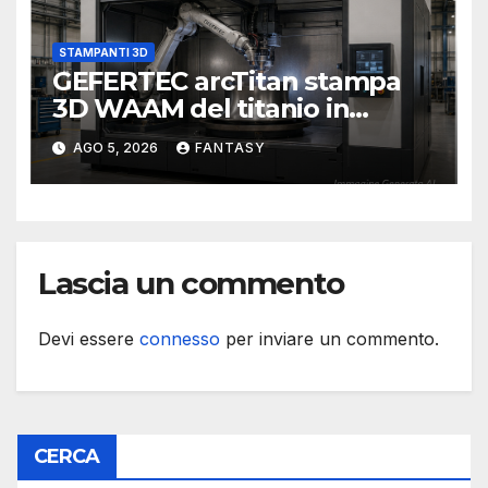
STAMPANTI 3D
GEFERTEC arcTitan stampa
3D WAAM del titanio in
camera inerte
AGO 5, 2026
FANTASY
Lascia un commento
Devi essere
connesso
per inviare un commento.
CERCA