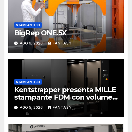
STAMPANTI 3D
BigRep ONE.5X
AGO 6, 2026
FANTASY
STAMPANTI 3D
Kentstrapper presenta MILLE
stampante FDM con volume
di stampa da un metro cubo
AGO 5, 2026
FANTASY