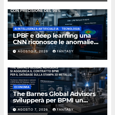
AI INTELLIGENZA ARTIFICIALE IA
TECNOLOGIA
LPBF e deep learning una
CNN riconosce le anomalie
del bagno di fusione
AGOSTO 7, 2026
FANTASY
ECONOMIA
The Barnes Global Advisors
svilupperà per BPMI un
database per la stampa 3D
AGOSTO 7, 2026
FANTASY
metallica destinata alla filiera