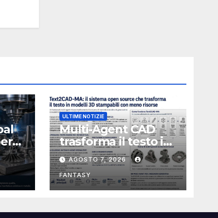
ULTIME NOTIZIE
bal
Multi-Agent CAD
perà
trasforma il testo in
CAD usando 116
AGOSTO 7, 2026
volte meno token
FANTASY
nata
e