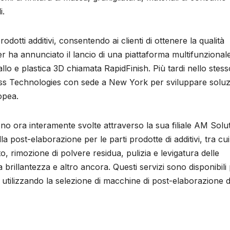
i.
rodotti additivi, consentendo ai clienti di ottenere la qualità
er ha annunciato il lancio di una piattaforma multifunzional
tallo e plastica 3D chiamata RapidFinish. Più tardi nello stess
ss Technologies con sede a New York per sviluppare soluz
opea.
ono ora interamente svolte attraverso la sua filiale AM ​​Solu
a post-elaborazione per le parti prodotte di additivi, tra cui
o, rimozione di polvere residua, pulizia e levigatura delle
a brillantezza e altro ancora. Questi servizi sono disponibili
D utilizzando la selezione di macchine di post-elaborazione 