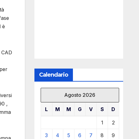
tà
fase
d è
re CAD
 per
Calendario
Agosto 2026
iversi
90 ,
L
M
M
G
V
S
D
gamma
1
2
3
4
5
6
7
8
9
tampa