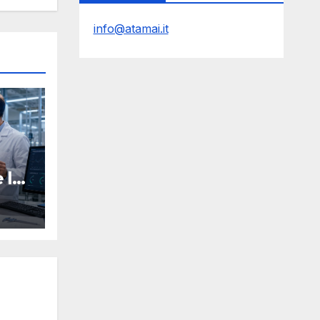
info@atamai.it
 la
O
Y
mpa