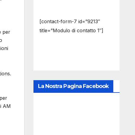
[contact-form-7 id=”9213″
title=”Modulo di contatto 1″]
e per
o
ioni
tions.
La Nostra Pagina Facebook
 per
di AM