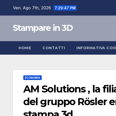
Salta
Ven. Ago 7th, 2026
7:29:47 PM
al
contenuto
Stampare in 3D
HOME
CONTATTI
INFORMATIVA COO
ECONOMIA
AM Solutions , la fil
del gruppo Rösler e
stampa 3d