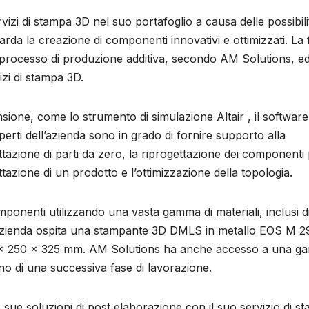
izi di stampa 3D nel suo portafoglio a causa delle possibili
rda la creazione di componenti innovativi e ottimizzati. La 
 processo di produzione additiva, secondo AM Solutions, e
izi di stampa 3D.
ansione, come lo strumento di simulazione Altair , il softwa
rti dell’azienda sono in grado di fornire supporto alla
ettazione di parti da zero, la riprogettazione dei componenti
ttazione di un prodotto e l’ottimizzazione della topologia.
ponenti utilizzando una vasta gamma di materiali, inclusi d
o. L’azienda ospita una stampante 3D DMLS in metallo EOS M 2
0 x 250 x 325 mm. AM Solutions ha anche accesso a una 
tano di una successiva fase di lavorazione.
le sue soluzioni di post elaborazione con il suo servizio di s