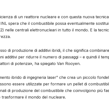
fficienza di un reattore nucleare e con questa nuova tecnica
Lo INL spera che il combustibile possa eventualmente sostitui
O2) nelle centrali elettronucleari in tutto il mondo. E la tecni
urezza.
 di produzione di additivi ibridi, il che significa combinar
ni additivi per ridurre il numero di passaggi – e quindi il te
reattori di potenza», ha spiegato Van Rooyen.
nto ibrido di ingegneria laser” che crea un piccolo fondel
ossono essere utilizzate per formare un pellet di combustibi
ali di produzione del combustibile che coinvolgono più fas
e trasformare il mondo del nucleare.