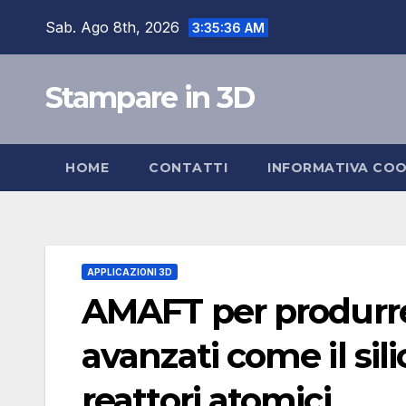
Skip
Sab. Ago 8th, 2026
3:35:37 AM
to
content
Stampare in 3D
HOME
CONTATTI
INFORMATIVA COO
APPLICAZIONI 3D
AMAFT per produrre
avanzati come il sili
reattori atomici