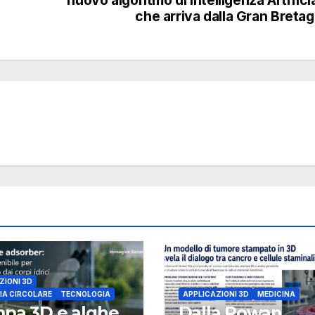
nuovo algoritmo di Intelligenza Artifici
che arriva dalla Gran Breta
ZIONI 3D
A CIRCOLARE
TECNOLOGIA
APPLICAZIONI 3D
MEDICINA
pa 3D e alghe
Dalla Rowan