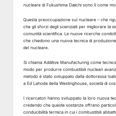
nucleare di Fukushima Daiichi sono lì come mon
Questa preoccupazione sul nucleare – che riguar
che gli sforzi degli scienziati per migliorare l
comunità scientifica. Le nuove ricerche condot
che chiedono una nuova tecnica di produzione di
del nucleare.
Si chiama Additive Manufacturing come tecnica
modo per produrre combustibili nucleari avanzati 
metodo è stato sviluppato dalla dottoressa Isa
a Ed Lahoda della Westinghouse, società di costr
I ricercatori hanno sviluppato la loro nuova te
credendo che queste sostanze offrano particolari
conducibilità termica in cui i combustibili abbat