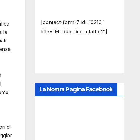
[contact-form-7 id=”9213″
ifica
title=”Modulo di contatto 1″]
a la
ati
ienza
n
l
La Nostra Pagina Facebook
ieme
ri di
aggior