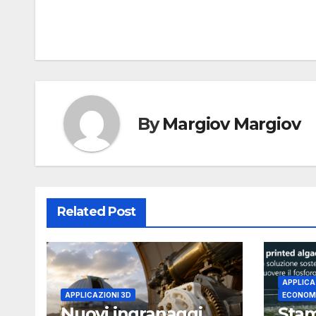
articoli
By
Margiov Margiov
Related Post
APPLICA
APPLICAZIONI 3D
ECONOMI
Nuovi ingranaggi
Stam