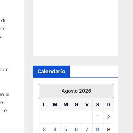
 di
re i
ca
e
mpo e
Calendario
Agosto 2026
lo di
le
L
M
M
G
V
S
D
i. è
1
2
3
4
5
6
7
8
9