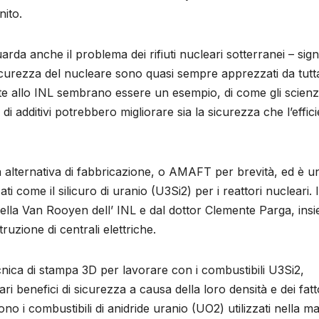
ito.
da anche il problema dei rifiuti nucleari sotterranei – sign
a sicurezza del nucleare sono quasi sempre apprezzati da tutt
te allo INL sembrano essere un esempio, di come gli scienzi
 additivi potrebbero migliorare sia la sicurezza che l’effic
 alternativa di fabbricazione, o AMAFT per brevità, ed è u
come il silicuro di uranio (U3Si2) per i reattori nucleari. I
bella Van Rooyen dell’ INL e dal dottor Clemente Parga, ins
uzione di centrali elettriche.
cnica di stampa 3D per lavorare con i combustibili U3Si2,
 benefici di sicurezza a causa della loro densità e dei fatto
tono i combustibili di anidride uranio (UO2) utilizzati nella m