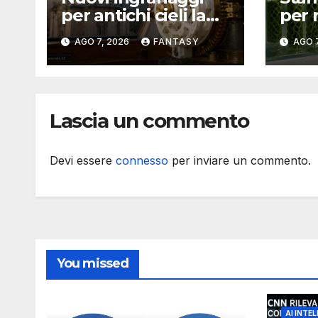
per antichi cieli la
per 
stampa 3D
fosf
AGO 7, 2026
FANTASY
AGO 7
aggiorna un
il p
osservatorio del
Flor
1930 della University
Univ
of Arkansas at Little
Lascia un commento
Rock
Devi essere
connesso
per inviare un commento.
You missed
AI INTEL