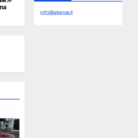
ale
gna
info@atamai.it