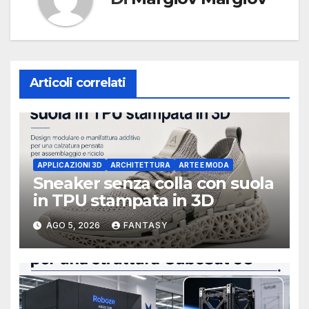
Articoli correlati
APPLICAZIONI 3D
ARCHITETTURA
ARTE E MODA
Sneaker senza colla con suola
in TPU stampata in 3D
AGO 5, 2026
FANTASY