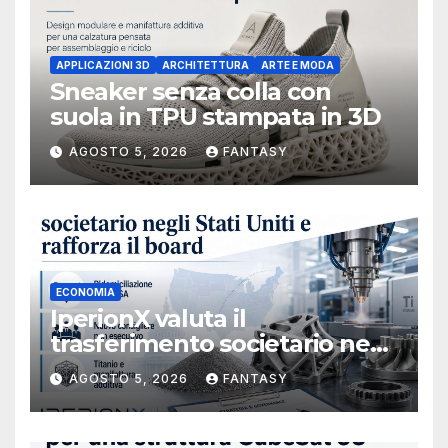
APPLICAZIONI 3D
ARCHITETTURA
ARTE E MODA
Sneaker senza colla con
suola in TPU stampata in 3D
AGOSTO 5, 2026
FANTASY
ECONOMIA
IperionX valuta il
trasferimento societario negli
Stati Uniti e rafforza il board,
AGOSTO 5, 2026
FANTASY
ha nominato Michael J.
Loparco amministratore
indipendente non esecutivo