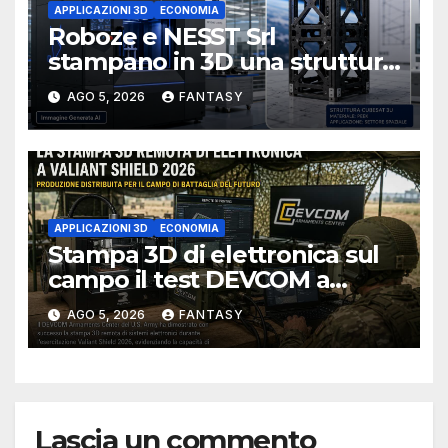
APPLICAZIONI 3D
ECONOMIA
Roboze e NESST Srl
stampano in 3D una struttura
CubeSat 3U in Carbon PEEK
AGO 5, 2026
FANTASY
APPLICAZIONI 3D
ECONOMIA
Stampa 3D di elettronica sul
campo il test DEVCOM a
Valiant Shield 2026
AGO 5, 2026
FANTASY
Lascia un commento