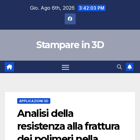
Salta
Gio. Ago 6th, 2026
3:42:04 PM
al
contenuto
Stampare in 3D
APPLICAZIONI 3D
Analisi della
resistenza alla frattura
dei polimeri nella