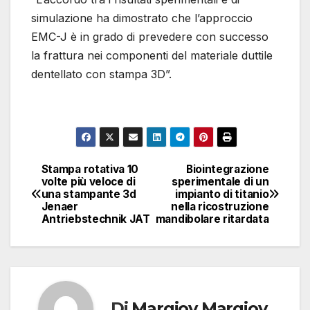
simulazione ha dimostrato che l’approccio
EMC-J è in grado di prevedere con successo
la frattura nei componenti del materiale duttile
dentellato con stampa 3D”.
Stampa rotativa 10
Biointegrazione
Navigazione
volte più veloce di
sperimentale di un
una stampante 3d
impianto di titanio
articoli
Jenaer
nella ricostruzione
Antriebstechnik JAT
mandibolare ritardata
Di
Margiov Margiov