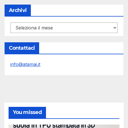
Archivi
Archivi
Contattaci
info@atamai.it
You missed