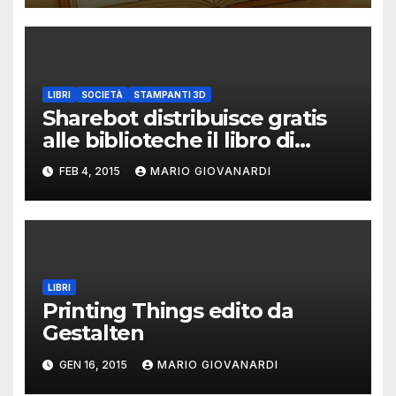
New Mexico
LIBRI
SOCIETÀ
STAMPANTI 3D
Sharebot distribuisce gratis
alle biblioteche il libro di
Paolo Aliverti : Stampa 3d.
FEB 4, 2015
MARIO GIOVANARDI
Stazione futuro.
LIBRI
Printing Things edito da
Gestalten
GEN 16, 2015
MARIO GIOVANARDI