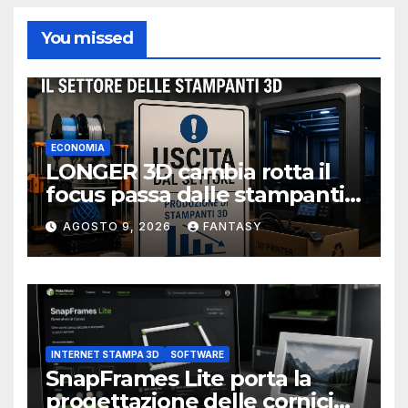
You missed
ECONOMIA
LONGER 3D cambia rotta il
focus passa dalle stampanti
3D alla stampa UV?
AGOSTO 9, 2026
FANTASY
INTERNET STAMPA 3D
SOFTWARE
SnapFrames Lite porta la
progettazione delle cornici