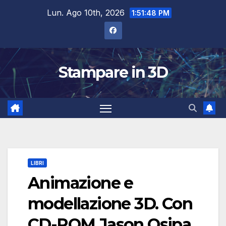
Salta
Lun. Ago 10th, 2026
1:51:48 PM
al
contenuto
Stampare in 3D
LIBRI
Animazione e
modellazione 3D. Con
CD-ROM Jason Osipa