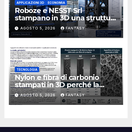
APPLICAZIONI 3D
ECONOMIA
Roboze e NESST Srl
stampano in 3D una struttura
CubeSat 3U in Carbon PEEK
AGOSTO 5, 2026
FANTASY
TECNOLOGIA
Nylon e fibra di carbonio
stampati in 3D perché la
resistenza agli urti dipende
AGOSTO 5, 2026
FANTASY
dal processo