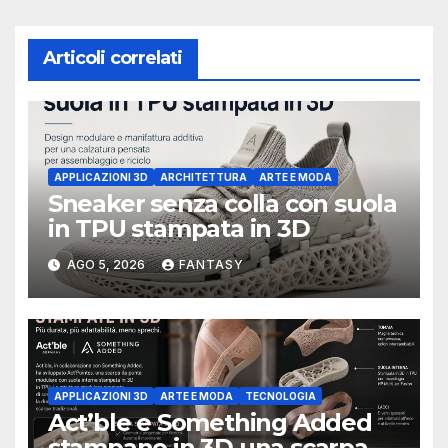
Articoli correlati
APPLICAZIONI 3D
ARCHITETTURA
ARTE E MODA
Sneaker senza colla con suola
in TPU stampata in 3D
AGO 5, 2026
FANTASY
APPLICAZIONI 3D
ARTE E MODA
TECNOLOGIA
Act’ble e Something Added
stampano in 3D una scarpa