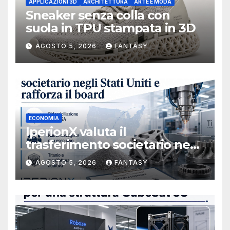
APPLICAZIONI 3D
ARCHITETTURA
ARTE E MODA
Sneaker senza colla con
suola in TPU stampata in 3D
AGOSTO 5, 2026
FANTASY
ECONOMIA
IperionX valuta il
trasferimento societario negli
Stati Uniti e rafforza il board,
AGOSTO 5, 2026
FANTASY
ha nominato Michael J.
Loparco amministratore
indipendente non esecutivo