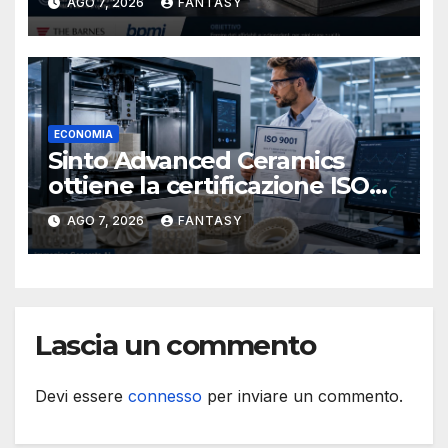
AGO 7, 2026
FANTASY
metallica destinata alla filiera
navale statunitense
ECONOMIA
Sinto Advanced Ceramics
ottiene la certificazione ISO
9001 per la stampa 3D di
AGO 7, 2026
FANTASY
ceramiche tecniche
Lascia un commento
Devi essere
connesso
per inviare un commento.