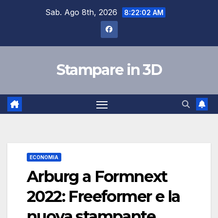
Salta
Sab. Ago 8th, 2026
8:22:03 AM
al
contenuto
Stampare in 3D
ECONOMIA
Arburg a Formnext
2022: Freeformer e la
nuova stampante