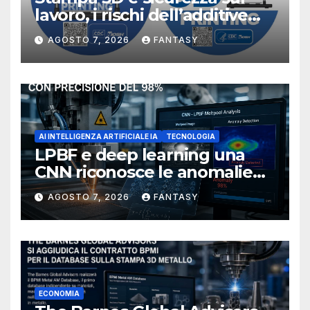
lavoro, i rischi dell’additive
manufacturing secondo
AGOSTO 7, 2026
FANTASY
NIOSH
AI INTELLIGENZA ARTIFICIALE IA
TECNOLOGIA
LPBF e deep learning una
CNN riconosce le anomalie
del bagno di fusione
AGOSTO 7, 2026
FANTASY
ECONOMIA