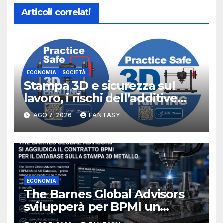
Articoli correlati
ECONOMIA
SOCIETÀ
Stampa 3D e sicurezza sul
lavoro, i rischi dell’additive
manufacturing secondo
AGO 7, 2026
FANTASY
NIOSH
ECONOMIA
The Barnes Global Advisors
svilupperà per BPMI un
database per la stampa 3D