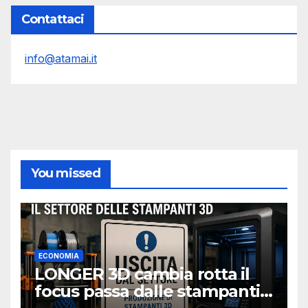
Contattaci
info@atamai.it
You missed
ECONOMIA
LONGER 3D cambia rotta il
focus passa dalle stampanti