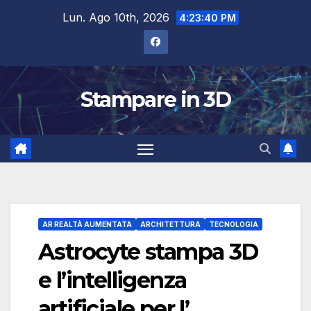
Salta
Lun. Ago 10th, 2026
4:23:41 PM
al
contenuto
Stampare in 3D
AR REALTÀ AUMENTATA
ARCHITETTURA
TECNOLOGIA
Astrocyte stampa 3D
e l’intelligenza
artificiale per l’