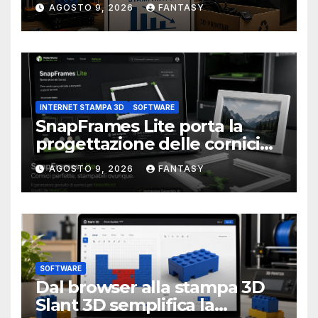
3D alla stampa UV?
AGOSTO 9, 2026
FANTASY
INTERNET STAMPA 3D
SOFTWARE
SnapFrames Lite porta la
progettazione delle cornici
personalizzate direttamente
AGOSTO 9, 2026
FANTASY
nel browser
SOFTWARE
Dal browser alla stampa 3D
Slant 3D semplifica la