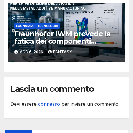
ECONOMIA
TECNOLOGIA
Fraunhofer IWM prevede la
fatica dei componenti
metallici stampati in 3D
AGO 6, 2026
FANTASY
Lascia un commento
Devi essere
connesso
per inviare un commento.