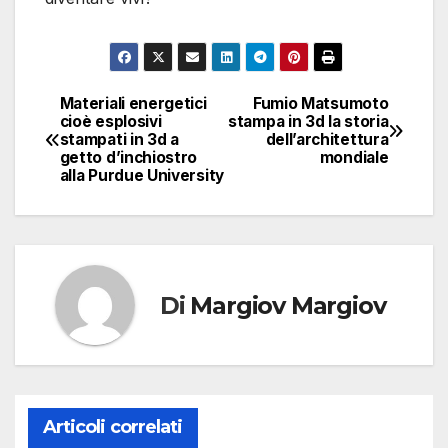
Materiali energetici
Fumio Matsumoto
Navigazione
cioè esplosivi
stampa in 3d la storia
stampati in 3d a
dell’architettura
articoli
getto d’inchiostro
mondiale
alla Purdue University
Di
Margiov Margiov
Articoli correlati