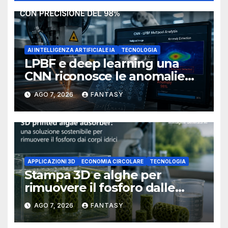
AI INTELLIGENZA ARTIFICIALE IA
TECNOLOGIA
LPBF e deep learning una
CNN riconosce le anomalie
del bagno di fusione
AGO 7, 2026
FANTASY
APPLICAZIONI 3D
ECONOMIA CIRCOLARE
TECNOLOGIA
Stampa 3D e alghe per
rimuovere il fosforo dalle
acque il progetto della
AGO 7, 2026
FANTASY
Florida Atlantic University