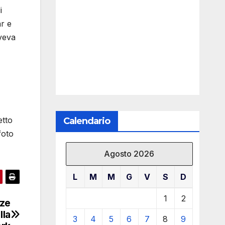
i
ar e
veva
etto
Calendario
foto
Agosto 2026
L
M
M
G
V
S
D
1
2
oze
lla
3
4
5
6
7
8
9