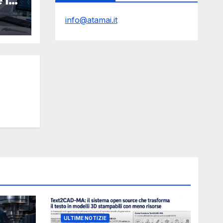
 la
O
info@atamai.it
Y
mpa
ULTIME NOTIZIE