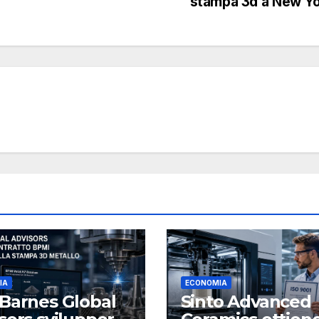
stampa 3d a New Y
IA
ECONOMIA
Barnes Global
Sinto Advanced