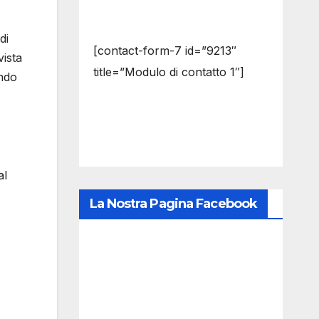
di
[contact-form-7 id=”9213″
vista
title=”Modulo di contatto 1″]
ando
al
La Nostra Pagina Facebook