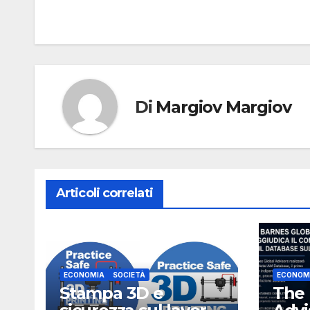
articoli
Di
Margiov Margiov
Articoli correlati
ECONOMIA
SOCIETÀ
ECONOM
Stampa 3D e
The 