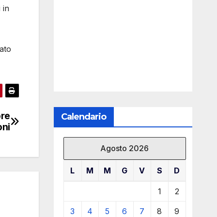
 in
tato
ore
Calendario
oni
Agosto 2026
L
M
M
G
V
S
D
1
2
3
4
5
6
7
8
9