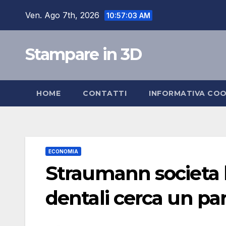
Salta
Ven. Ago 7th, 2026
10:57:03 AM
al
contenuto
Stampare in 3D
HOME
CONTATTI
INFORMATIVA COO
ECONOMIA
Straumann societa l
dentali cerca un pa