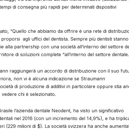
empi di consegna più rapidi per determinati dispositivi
to, “Quello che abbiamo da offrire è una rete di distribuzi
i proporsi agli uffici del dentista. Sempre più dentisti stanno
e alla partnership con una società all’interno del settore de
tore di soluzioni complete “all’interno del settore dentale.
ann raggiungerà un accordo di distribuzione con il suo fut
inora, non vi è alcuna indicazione se Straumann
ocietà di produzione di additivi in ​​particolare oppure stia a
vedere chi è selezionato.
sile l’azienda dentale Neodent, ha visto un significativo
dentali nel 2016 (con un incremento del 14,9%), e ha triplica
zeri (229 milioni di $). La società svizzera ha anche aumenta