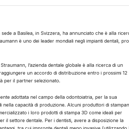
 sede a Basilea, in Svizzera, ha annunciato che è alla ricer
aumann è uno dei leader mondiali negli impianti dentali, pro
Straumann, l’azienda dentale globale è alla ricerca di un
raggiungere un accordo di distribuzione entro i prossimi 12 
tà per il partner selezionato.
mente adottata nel campo della odontoiatria, per la sua
di nella capacità di produzione. Alcuni produttori di stampan
ializzato i loro prodotti di stampa 3D come ideali per
er il settore dentale. Per i dentisti, avere a disposizione la
antaggi, tra cui impronte dentali meno invasive (utilizzando 