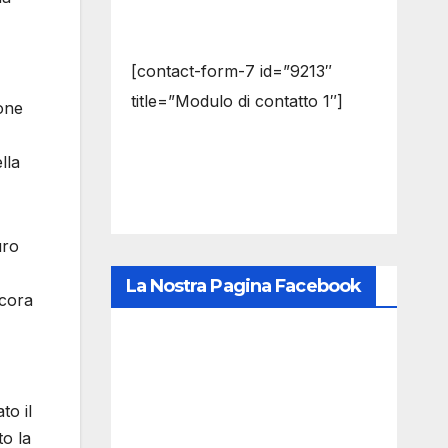
[contact-form-7 id=”9213″
title=”Modulo di contatto 1″]
one
lla
uro
La Nostra Pagina Facebook
ncora
to il
to la