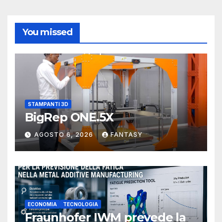
You missed
STAMPANTI 3D
BigRep ONE.5X
AGOSTO 6, 2026
FANTASY
ECONOMIA
TECNOLOGIA
Fraunhofer IWM prevede la