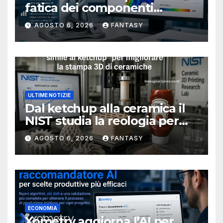
fatica dei componenti
metallici stampati in 3D
AGOSTO 6, 2026
FANTASY
ULTIME NOTIZIE
Dal ketchup alla ceramica il
NIST studia la reologia per
rendere più affidabile la
AGOSTO 6, 2026
FANTASY
stampa 3D
ECONOMIA
Xometry aggiorna l’AI per