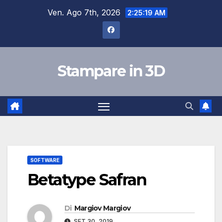
Salta
Ven. Ago 7th, 2026
2:25:20 AM
al
contenuto
Stampare in 3D
SOFTWARE
Betatype Safran
Di
Margiov Margiov
SET 30, 2019