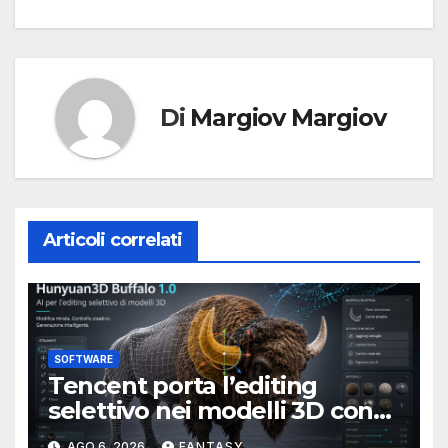
articoli
Di
Margiov Margiov
Articoli correlati
SOFTWARE
Tencent porta l’editing
selettivo nei modelli 3D con
Hunyuan3D-Buffalo 1.0
AGO 6, 2026
FANTASY