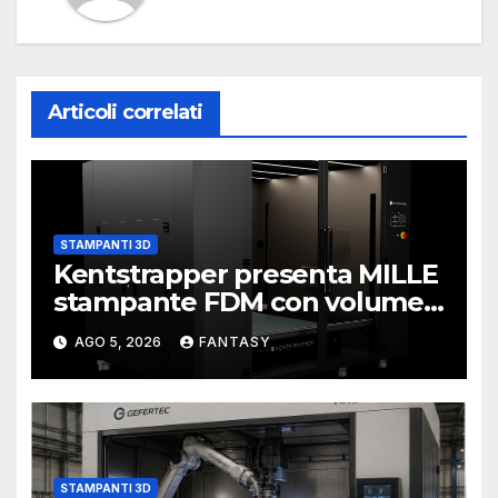
Articoli correlati
STAMPANTI 3D
Kentstrapper presenta MILLE
stampante FDM con volume
di stampa da un metro cubo
AGO 5, 2026
FANTASY
STAMPANTI 3D