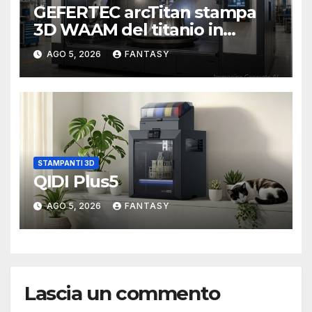
GEFERTEC arcTitan stampa
3D WAAM del titanio in
camera inerte
AGO 5, 2026
FANTASY
STAMPANTI 3D
QIDI Plus5
AGO 5, 2026
FANTASY
Lascia un commento