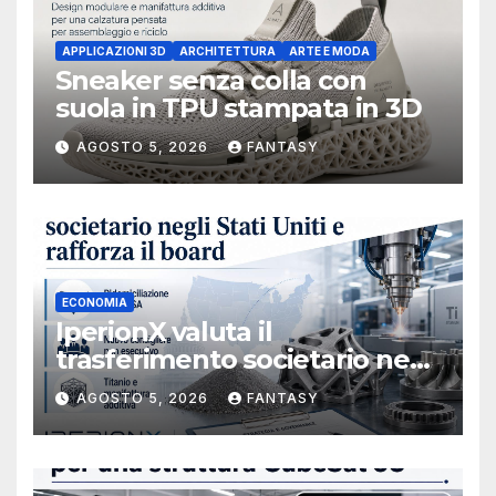
APPLICAZIONI 3D
ARCHITETTURA
ARTE E MODA
Sneaker senza colla con
suola in TPU stampata in 3D
AGOSTO 5, 2026
FANTASY
ECONOMIA
IperionX valuta il
trasferimento societario negli
Stati Uniti e rafforza il board,
AGOSTO 5, 2026
FANTASY
ha nominato Michael J.
Loparco amministratore
indipendente non esecutivo