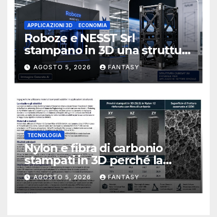
APPLICAZIONI 3D
ECONOMIA
Roboze e NESST Srl
stampano in 3D una struttura
CubeSat 3U in Carbon PEEK
AGOSTO 5, 2026
FANTASY
TECNOLOGIA
Nylon e fibra di carbonio
stampati in 3D perché la
resistenza agli urti dipende
AGOSTO 5, 2026
FANTASY
dal processo