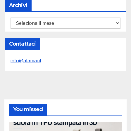
Archivi
Archivi
Contattaci
info@atamai.it
You missed