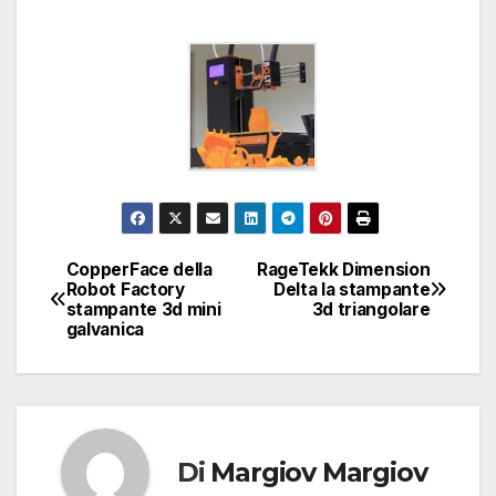
CopperFace della
RageTekk Dimension
Navigazione
Robot Factory
Delta la stampante
stampante 3d mini
3d triangolare
articoli
galvanica
Di
Margiov Margiov