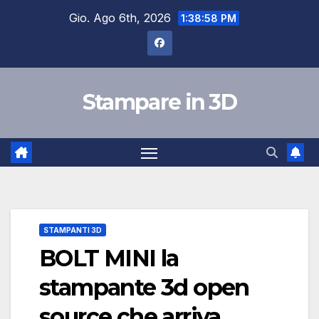
Salta
Gio. Ago 6th, 2026
1:38:59 PM
al
contenuto
Stampare in 3D
STAMPANTI 3D
BOLT MINI la
stampante 3d open
source che arriva