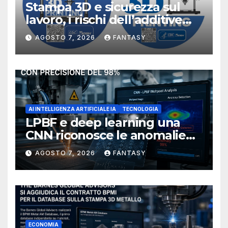
Stampa 3D e sicurezza sul
lavoro, i rischi dell’additive
manufacturing secondo
AGOSTO 7, 2026
FANTASY
NIOSH
AI INTELLIGENZA ARTIFICIALE IA
TECNOLOGIA
LPBF e deep learning una
CNN riconosce le anomalie
del bagno di fusione
AGOSTO 7, 2026
FANTASY
ECONOMIA