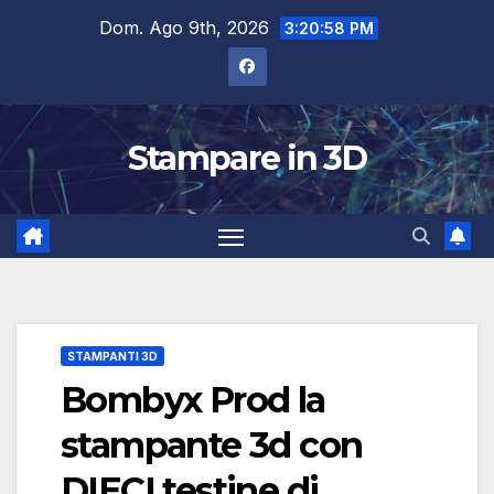
Salta
Dom. Ago 9th, 2026
3:20:59 PM
al
contenuto
Stampare in 3D
STAMPANTI 3D
Bombyx Prod la
stampante 3d con
DIECI testine di