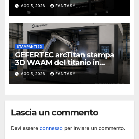
di stampa da un metro cubo
AGO 5, 2026
FANTASY
STAMPANTI 3D
GEFERTEC arcTitan stampa
3D WAAM del titanio in
camera inerte
AGO 5, 2026
FANTASY
Lascia un commento
Devi essere
connesso
per inviare un commento.