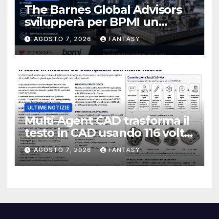
The Barnes Global Advisors
svilupperà per BPMI un
database per la stampa 3D
AGOSTO 7, 2026
FANTASY
metallica destinata alla filiera
navale statunitense
ULTIME NOTIZIE
Multi-Agent CAD trasforma il
testo in CAD usando 116 volte
meno token
AGOSTO 7, 2026
FANTASY