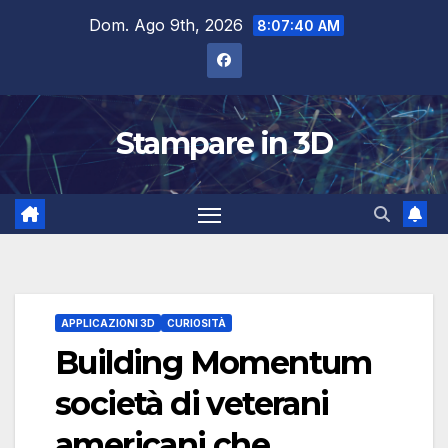
Salta
Dom. Ago 9th, 2026
8:07:41 AM
al
contenuto
Stampare in 3D
APPLICAZIONI 3D
CURIOSITÀ
Building Momentum
società di veterani
americani che