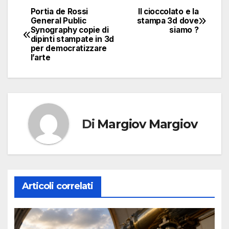
Portia de Rossi
Il cioccolato e la
Navigazione
General Public
stampa 3d dove
Synography copie di
siamo ?
articoli
dipinti stampate in 3d
per democratizzare
l’arte
Di
Margiov Margiov
Articoli correlati