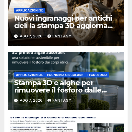
APPLICAZIONI 3D
Nuovi ingranaggi per antichi
cieli la stampa 3D aggiorna
un osservatorio del 1930 della
AGO 7, 2026
FANTASY
University of Arkansas at
Little Rock
APPLICAZIONI 3D
ECONOMIA CIRCOLARE
TECNOLOGIA
Stampa 3D e alghe per
rimuovere il fosforo dalle
acque il progetto della
AGO 7, 2026
FANTASY
Florida Atlantic University