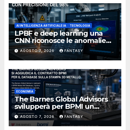
AI INTELLIGENZA ARTIFICIALE IA
TECNOLOGIA
LPBF e deep learning una
CNN riconosce le anomalie
del bagno di fusione
AGOSTO 7, 2026
FANTASY
ECONOMIA
The Barnes Global Advisors
svilupperà per BPMI un
database per la stampa 3D
AGOSTO 7, 2026
FANTASY
metallica destinata alla filiera
navale statunitense