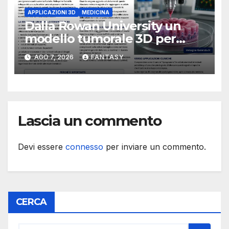
APPLICAZIONI 3D
MEDICINA
Dalla Rowan University un
modello tumorale 3D per
studiare il dialogo tra cancro
AGO 7, 2026
FANTASY
e cellule staminali
Lascia un commento
Devi essere
connesso
per inviare un commento.
CERCA