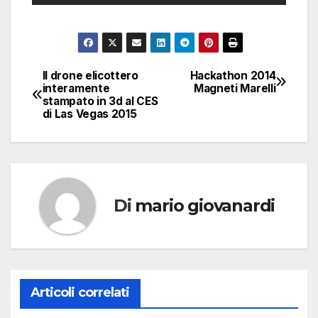
Il drone elicottero
Hackathon 2014
Navigazione
interamente
Magneti Marelli
stampato in 3d al CES
articoli
di Las Vegas 2015
Di
mario giovanardi
Articoli correlati