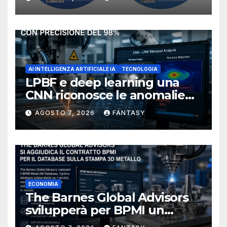
NIOSH
AI INTELLIGENZA ARTIFICIALE IA
TECNOLOGIA
LPBF e deep learning una
CNN riconosce le anomalie
del bagno di fusione
AGOSTO 7, 2026
FANTASY
ECONOMIA
The Barnes Global Advisors
svilupperà per BPMI un
database per la stampa 3D