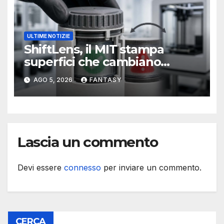
ULTIME NOTIZIE
ShiftLens, il MIT stampa
superfici che cambiano
immagine senza elettronica
AGO 5, 2026
FANTASY
Lascia un commento
Devi essere
connesso
per inviare un commento.
CERCA