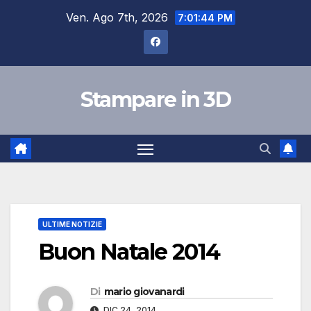
Salta
Ven. Ago 7th, 2026
7:01:44 PM
al
contenuto
Stampare in 3D
ULTIME NOTIZIE
Buon Natale 2014
Di
mario giovanardi
DIC 24, 2014