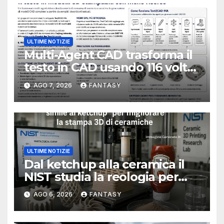
ULTIME NOTIZIE
Multi-Agent CAD trasforma il
testo in CAD usando 116 volte
meno token
AGO 7, 2026
FANTASY
ULTIME NOTIZIE
Dal ketchup alla ceramica il
NIST studia la reologia per
rendere più affidabile la
AGO 6, 2026
FANTASY
stampa 3D