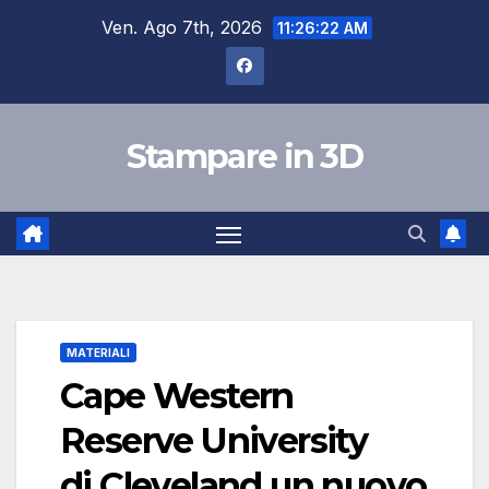
Salta
Ven. Ago 7th, 2026
11:26:23 AM
al
contenuto
Stampare in 3D
MATERIALI
Cape Western
Reserve University
di Cleveland un nuovo