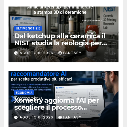
ULTIME NOTIZIE
Dal ketchup alla ceramica il
NIST studia la reologia per
rendere più affidabile la
AGOSTO 6, 2026
FANTASY
stampa 3D
ECONOMIA
Xometry aggiorna l’AI per
scegliere il processo
produttivo più adatto
AGOSTO 6, 2026
FANTASY