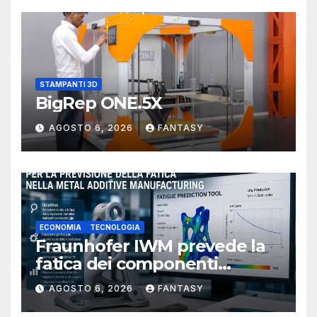
STAMPANTI 3D
BigRep ONE.5X
AGOSTO 6, 2026
FANTASY
ECONOMIA
TECNOLOGIA
Fraunhofer IWM prevede la
fatica dei componenti
metallici stampati in 3D
AGOSTO 6, 2026
FANTASY