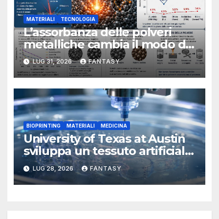
MATERIALI
TECNOLOGIA
L’assorbanza delle polveri
metalliche cambia il modo di
interpretare la fusione laser
LUG 31, 2026
FANTASY
BIOPRINTING
MATERIALI
MEDICINA
University of Texas at Austin
sviluppa un tessuto artificiale
stampabile in 3D che imita le
LUG 28, 2026
FANTASY
membrane dei tessuti