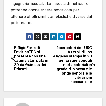
ingegneria tissutale. La miscela di inchiostro
potrebbe anche essere modificata per
ottenere effetti simili con plastiche diverse dal
poliuretano.
E-RigidForm di
Ricercatori dell’USC
Navigazione
EnvisionTEC si
Viterbi di Los
presenta con una
Angeles stampa in 3D
articoli
catena stampata in
per creare speciali
3D da Guiness dei
metamateriali in
Primati
grado di bloccare le
onde sonore e le
vibrazioni
meccaniche