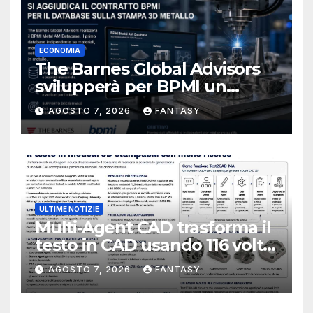
ECONOMIA
The Barnes Global Advisors
svilupperà per BPMI un
database per la stampa 3D
AGOSTO 7, 2026
FANTASY
metallica destinata alla filiera
navale statunitense
ULTIME NOTIZIE
Multi-Agent CAD trasforma il
testo in CAD usando 116 volte
meno token
AGOSTO 7, 2026
FANTASY