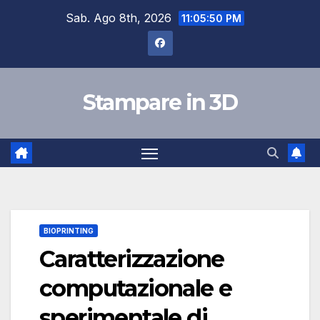
Skip
Sab. Ago 8th, 2026
11:05:51 PM
to
content
Stampare in 3D
BIOPRINTING
Caratterizzazione
computazionale e
sperimentale di