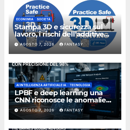
ECONOMIA
SOCIETÀ
Stampa 3D e sicurezza sul
lavoro, i rischi dell’additive
manufacturing secondo
AGOSTO 7, 2026
FANTASY
NIOSH
AI INTELLIGENZA ARTIFICIALE IA
TECNOLOGIA
LPBF e deep learning una
CNN riconosce le anomalie
del bagno di fusione
AGOSTO 7, 2026
FANTASY