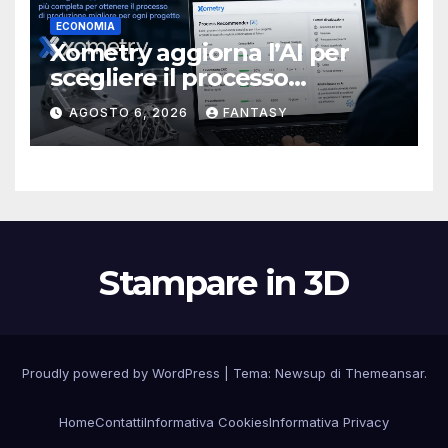
ECONOMIA
Xometry aggiorna l’AI per
scegliere il processo
produttivo più adatto
AGOSTO 6, 2026
FANTASY
Stampare in 3D
Proudly powered by WordPress
|
Tema:
Newsup
di
Themeansar
.
Home
Contatti
Informativa Cookies
Informativa Privacy