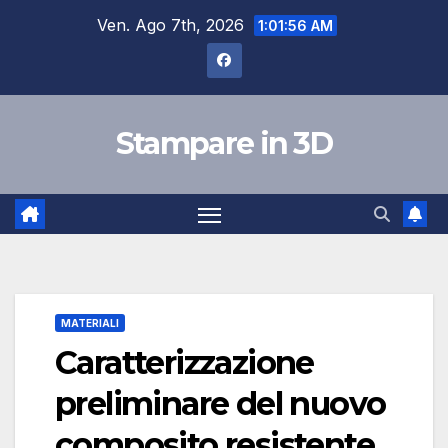
Salta
Ven. Ago 7th, 2026
1:01:57 AM
al
contenuto
Stampare in 3D
MATERIALI
Caratterizzazione
preliminare del nuovo
composito resistente