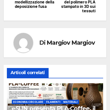
modellizzazione della
del polimero PLA
deposizione fusa
stampato in 3D sui
tessuti
Di
Margiov Margiov
Articoli correlati
ECONOMIA CIRCOLARE
FILAMENTI
MATERIALI
eSUN presenta PLA-Coffee, il