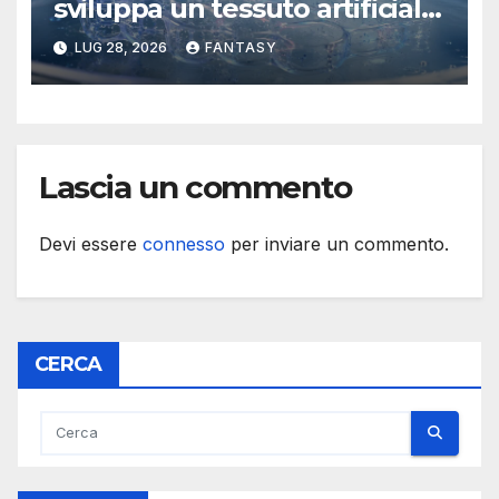
sviluppa un tessuto artificiale
stampabile in 3D che imita le
LUG 28, 2026
FANTASY
membrane dei tessuti
Lascia un commento
Devi essere
connesso
per inviare un commento.
CERCA