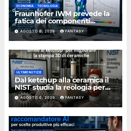
ECONOMIA
TECNOLOGIA
Fraunhofer IWM prevede la
fatica dei componenti
metallici stampati in 3D
AGOSTO 6, 2026
FANTASY
ULTIME NOTIZIE
Dal ketchup alla ceramica il
NIST studia la reologia per
rendere più affidabile la
AGOSTO 6, 2026
FANTASY
stampa 3D