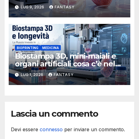
stampato in 3D per la
LUG 9, 2026
FANTASY
chirurgia pediatrica
BIOPRINTING
MEDICINA
Biostampa 3D, mini-maiali e
organi artificiali cosa c’è nel
programma russo sulla
LUG 1, 2026
FANTASY
longevità
Lascia un commento
Devi essere
connesso
per inviare un commento.