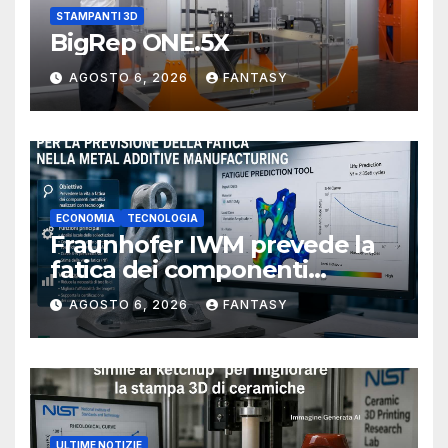
STAMPANTI 3D
BigRep ONE.5X
AGOSTO 6, 2026
FANTASY
ECONOMIA
TECNOLOGIA
Fraunhofer IWM prevede la
fatica dei componenti
metallici stampati in 3D
AGOSTO 6, 2026
FANTASY
ULTIME NOTIZIE