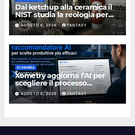
Dal ketchup alla ceramica il
NIST studia la reologia per
rendere più affidabile la
AGOSTO 6, 2026
FANTASY
stampa 3D
ECONOMIA
Xometry aggiorna l’AI per
scegliere il processo
produttivo più adatto
AGOSTO 6, 2026
FANTASY