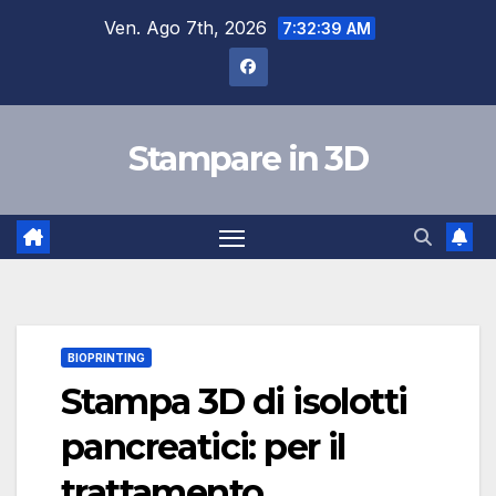
Salta
Ven. Ago 7th, 2026
7:32:40 AM
al
contenuto
Stampare in 3D
BIOPRINTING
Stampa 3D di isolotti
pancreatici: per il
trattamento