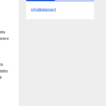
info@atamai.it
ata
ftware
li
datto
i