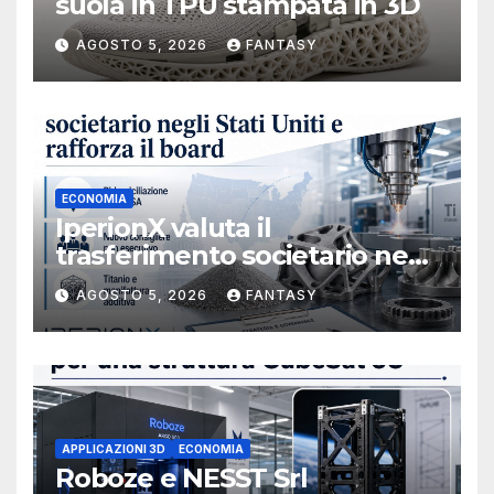
suola in TPU stampata in 3D
AGOSTO 5, 2026
FANTASY
ECONOMIA
IperionX valuta il
trasferimento societario negli
Stati Uniti e rafforza il board,
AGOSTO 5, 2026
FANTASY
ha nominato Michael J.
Loparco amministratore
indipendente non esecutivo
APPLICAZIONI 3D
ECONOMIA
Roboze e NESST Srl