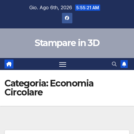
Salta
Gio. Ago 6th, 2026
5:55:23 AM
al
contenuto
Stampare in 3D
Categoria:
Economia
Circolare