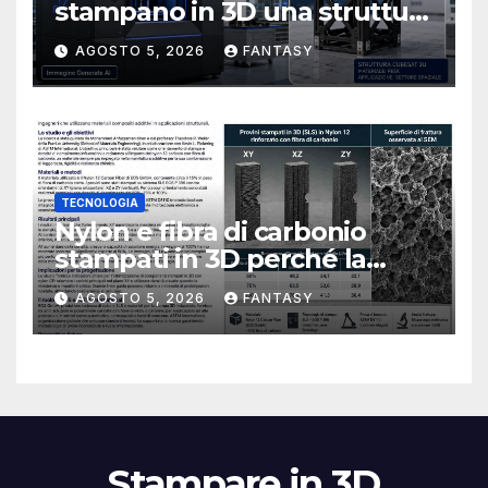
stampano in 3D una struttura
CubeSat 3U in Carbon PEEK
AGOSTO 5, 2026
FANTASY
TECNOLOGIA
Nylon e fibra di carbonio
stampati in 3D perché la
resistenza agli urti dipende
AGOSTO 5, 2026
FANTASY
dal processo
Stampare in 3D