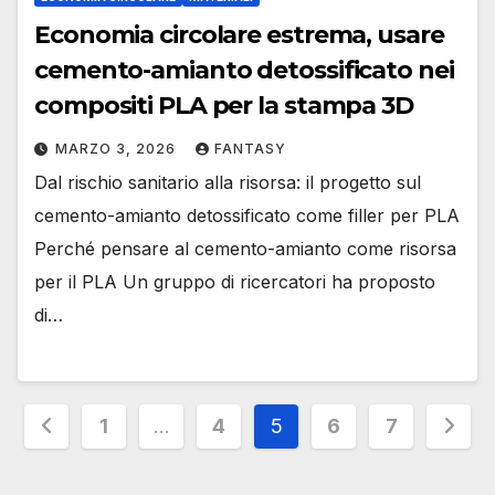
Economia circolare estrema, usare
cemento-amianto detossificato nei
compositi PLA per la stampa 3D
MARZO 3, 2026
FANTASY
Dal rischio sanitario alla risorsa: il progetto sul
cemento-amianto detossificato come filler per PLA
Perché pensare al cemento-amianto come risorsa
per il PLA Un gruppo di ricercatori ha proposto
di…
Paginazione
1
…
4
5
6
7
degli