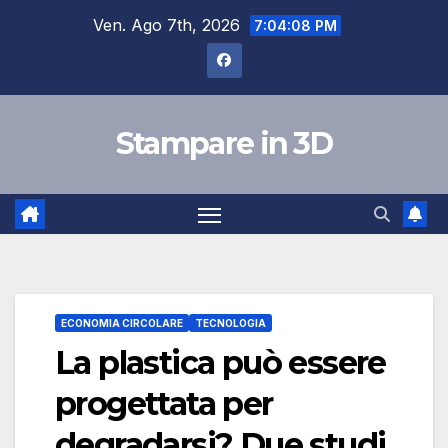
Salta
Ven. Ago 7th, 2026
7:04:09 PM
al
contenuto
Stampare in 3D
ECONOMIA CIRCOLARE
TECNOLOGIA
La plastica può essere
progettata per
degradarsi? Due studi