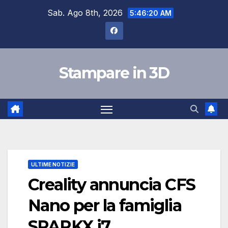
Skip
Sab. Ago 8th, 2026
5:46:21 AM
to
content
Stampare in 3D
ULTIME NOTIZIE
Creality annuncia CFS
Nano per la famiglia
SPARKX i7